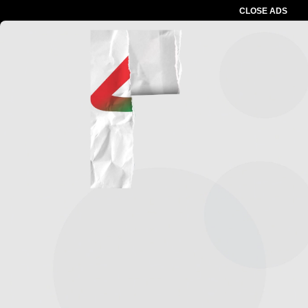
CLOSE ADS
Advertesment