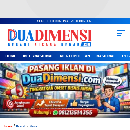
SCROLL TO CONTINUE WITH CONTENT
HOME
INTERNASIONAL
MERTOPOLITAN
NASIONAL
REG
/
/
Home
Daerah
News