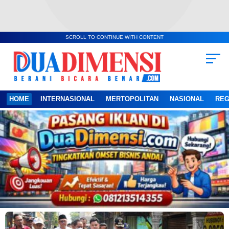
SCROLL TO CONTINUE WITH CONTENT
HOME
INTERNASIONAL
MERTOPOLITAN
NASIONAL
REG