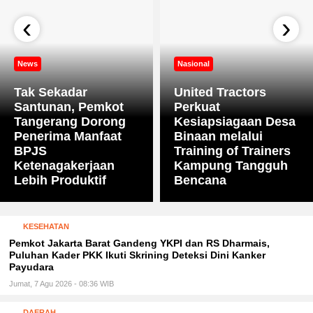
‹
›
News
Nasional
Tak Sekadar
United Tractors
Santunan, Pemkot
Perkuat
Tangerang Dorong
Kesiapsiagaan Desa
Penerima Manfaat
Binaan melalui
BPJS
Training of Trainers
Ketenagakerjaan
Kampung Tangguh
Lebih Produktif
Bencana
KESEHATAN
Pemkot Jakarta Barat Gandeng YKPI dan RS Dharmais,
Puluhan Kader PKK Ikuti Skrining Deteksi Dini Kanker
Payudara
Jumat, 7 Agu 2026 - 08:36 WIB
DAERAH