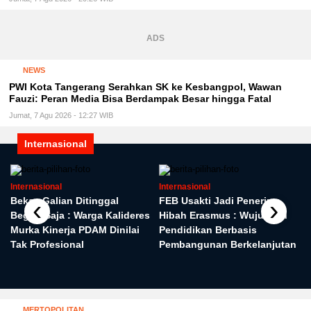
ADS
NEWS
PWI Kota Tangerang Serahkan SK ke Kesbangpol, Wawan
Fauzi: Peran Media Bisa Berdampak Besar hingga Fatal
Jumat, 7 Agu 2026 - 12:27 WIB
Internasional
Internasional
Internasional
‹
›
Bekas Galian Ditinggal
FEB Usakti Jadi Penerima
Begitu Saja : Warga Kalideres
Hibah Erasmus : Wujudkan
Murka Kinerja PDAM Dinilai
Pendidikan Berbasis
Tak Profesional
Pembangunan Berkelanjutan
MERTOPOLITAN