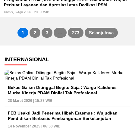
Perkuat Layanan dan Apresiasi atas Dedikasi PSM
Kamis, 6 Agu 2026 - 20:57 WIB
1
2
3
…
273
Selanjutnya
Paginasi
pos
INTERNASIONAL
Bekas Galian Ditinggal Begitu Saja : Warga Kalideres
Murka Kinerja PDAM Dinilai Tak Profesional
28 Maret 2026 | 15:27 WIB
FEB Usakti Jadi Penerima Hibah Erasmus : Wujudkan
Pendidikan Berbasis Pembangunan Berkelanjutan
14 November 2025 | 06:50 WIB