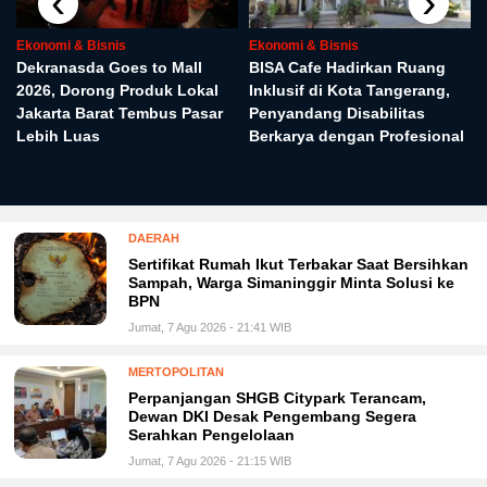
‹
›
Ekonomi & Bisnis
Ekonomi & Bisnis
Dekranasda Goes to Mall
BISA Cafe Hadirkan Ruang
2026, Dorong Produk Lokal
Inklusif di Kota Tangerang,
Jakarta Barat Tembus Pasar
Penyandang Disabilitas
Lebih Luas
Berkarya dengan Profesional
DAERAH
Sertifikat Rumah Ikut Terbakar Saat Bersihkan
Sampah, Warga Simaninggir Minta Solusi ke
BPN
Jumat, 7 Agu 2026 - 21:41 WIB
MERTOPOLITAN
Perpanjangan SHGB Citypark Terancam,
Dewan DKI Desak Pengembang Segera
Serahkan Pengelolaan
Jumat, 7 Agu 2026 - 21:15 WIB