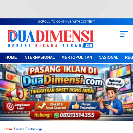
SCROLL TO CONTINUE WITH CONTENT
HOME
INTERNASIONAL
MERTOPOLITAN
NASIONAL
REG
/
/
Home
News
Teknologi