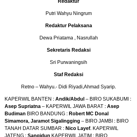
Redaktur
Putri Wahyu Ningrum
Redaktur Pelaksana
Dewa Priatama , Nasrullah
Sekretaris Redaksi
Sri Purwaningsih
Staf Redaksi
Retno – Wahyu.- Didi Riyadi,Ahmad Syarip.
KAPERWIL BANTEN :
Andik/Abdul
– BIRO SUKABUMI :
Asep Supriatna
– KAPERWIL
JAWA BARAT :
Asep
Budiman
BIRO BANDUNG :
Robert MC Donal
Simamora, Jaramot Sigalingging
– B
IRO JAMBI : BIRO
TANAH DATAR SUMBAR :
Nico Layef
. KAPERWIL
JATENG :
Sangidun
KAPERWIL JATIM : BIRO