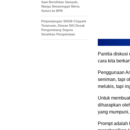
Saat Bersihkan Sampah,
Warga Simaninggir Minta
Solusi ke BPN
Perpanjangan SHGB Citypark
Terancam, Dewan DKI Desak
Pengembang Segera
Serahkan Pengelolaan
Panitia diskus
cara kita berka
Penggunaan Arti
seniman, tapi o
melukis, tapi i
Untuk membuat 
diharapkan oleh
yang mumpuni, 
Prompt adalah k