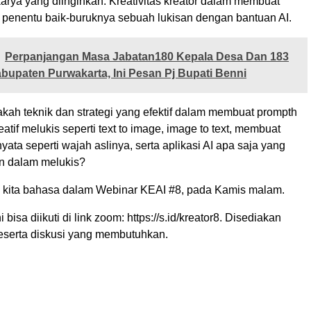
arya yang diinginkan. Kreativitas kreator dalam membuat
 penentu baik-buruknya sebuah lukisan dengan bantuan AI.
Perpanjangan Masa Jabatan180 Kepala Desa Dan 183
bupaten Purwakarta, Ini Pesan Pj Bupati Benni
kah teknik dan strategi yang efektif dalam membuat prompth
eatif melukis seperti text to image, image to text, membuat
ata seperti wajah aslinya, serta aplikasi AI apa saja yang
n dalam melukis?
 kita bahasa dalam Webinar KEAI #8, pada Kamis malam.
i bisa diikuti di link zoom: https://s.id/kreator8. Disediakan
 peserta diskusi yang membutuhkan.