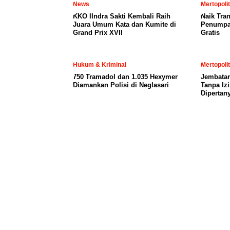
News
Mertopoli
KKO IIndra Sakti Kembali Raih
Naik Tran
Juara Umum Kata dan Kumite di
Penumpa
Grand Prix XVII
Gratis
Hukum & Kriminal
Mertopoli
750 Tramadol dan 1.035 Hexymer
Jembatan
Diamankan Polisi di Neglasari
Tanpa Iz
Dipertan