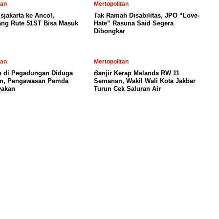
tan
Mertopolitan
sjakarta ke Ancol,
Tak Ramah Disabilitas, JPO “Love-
ng Rute 51ST Bisa Masuk
Hate” Rasuna Said Segera
Dibongkar
tan
Mertopolitan
 di Pegadungan Diduga
Banjir Kerap Melanda RW 11
in, Pengawasan Pemda
Semanan, Wakil Wali Kota Jakbar
yakan
Turun Cek Saluran Air