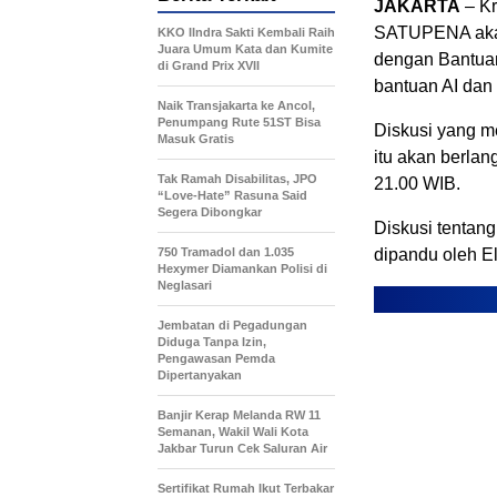
JAKARTA
– Kr
SATUPENA akan
KKO IIndra Sakti Kembali Raih
Juara Umum Kata dan Kumite
dengan Bantuan
di Grand Prix XVII
bantuan AI da
Naik Transjakarta ke Ancol,
Penumpang Rute 51ST Bisa
Diskusi yang 
Masuk Gratis
itu akan berlan
Tak Ramah Disabilitas, JPO
21.00 WIB.
“Love-Hate” Rasuna Said
Segera Dibongkar
Diskusi tentan
750 Tramadol dan 1.035
dipandu oleh El
Hexymer Diamankan Polisi di
Neglasari
Jembatan di Pegadungan
Diduga Tanpa Izin,
Pengawasan Pemda
Dipertanyakan
Banjir Kerap Melanda RW 11
Semanan, Wakil Wali Kota
Jakbar Turun Cek Saluran Air
Sertifikat Rumah Ikut Terbakar