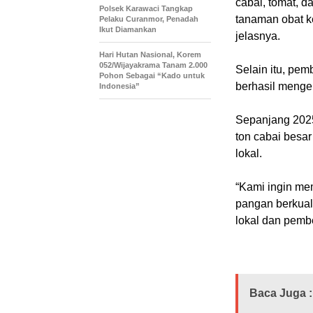
cabai, tomat, d
Polsek Karawaci Tangkap
tanaman obat k
Pelaku Curanmor, Penadah
Ikut Diamankan
jelasnya.
Hari Hutan Nasional, Korem
052/Wijayakrama Tanam 2.000
Selain itu, pem
Pohon Sebagai “Kado untuk
berhasil menge
Indonesia”
Sepanjang 2025,
ton cabai besa
lokal.
“Kami ingin me
pangan berkual
lokal dan pemb
Baca Juga :