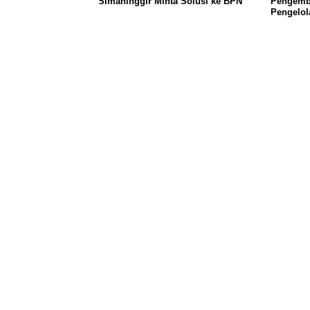
Simaninggir Minta Solusi ke BPN
Pengemb
Pengelol