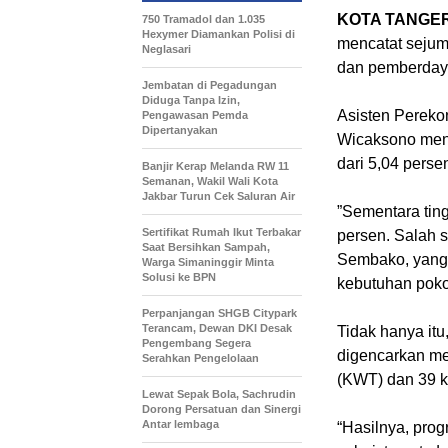
KOTA TANGE
750 Tramadol dan 1.035
Hexymer Diamankan Polisi di
mencatat sejum
Neglasari
dan pemberday
Jembatan di Pegadungan
Diduga Tanpa Izin,
Asisten Perek
Pengawasan Pemda
Dipertanyakan
Wicaksono men
dari 5,04 perse
Banjir Kerap Melanda RW 11
Semanan, Wakil Wali Kota
Jakbar Turun Cek Saluran Air
”Sementara tin
Sertifikat Rumah Ikut Terbakar
persen. Salah 
Saat Bersihkan Sampah,
Sembako, yang
Warga Simaninggir Minta
Solusi ke BPN
kebutuhan pokok
Perpanjangan SHGB Citypark
Terancam, Dewan DKI Desak
Tidak hanya itu
Pengembang Segera
digencarkan me
Serahkan Pengelolaan
(KWT) dan 39 
Lewat Sepak Bola, Sachrudin
Dorong Persatuan dan Sinergi
Antar lembaga
“Hasilnya, pro