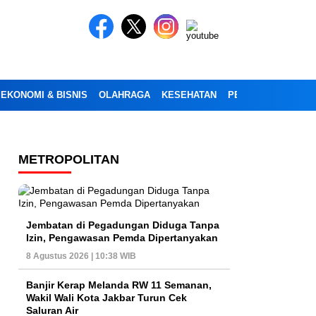
EKONOMI & BISNIS
OLAHRAGA
KESEHATAN
PENDIDIKAN
OPI
METROPOLITAN
Jembatan di Pegadungan Diduga Tanpa
Izin, Pengawasan Pemda Dipertanyakan
8 Agustus 2026 | 10:38 WIB
Banjir Kerap Melanda RW 11 Semanan,
Wakil Wali Kota Jakbar Turun Cek
Saluran Air