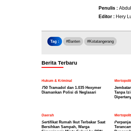
Penulis :
Abdu
Editor :
Hery L
Tag :
#Banten
#kotatangerang
Berita Terbaru
Hukum & Kriminal
Mertopoli
750 Tramadol dan 1.035 Hexymer
Jembatan
Diamankan Polisi di Neglasari
Tanpa Iz
Dipertan
Daerah
Mertopoli
Sertifikat Rumah Ikut Terbakar Saat
Perpanja
Bersihkan Sampah, Warga
Terancam