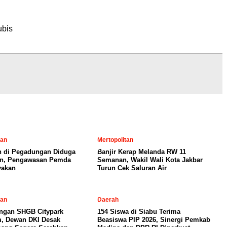
l
ubis
tan
Mertopolitan
 di Pegadungan Diduga
Banjir Kerap Melanda RW 11
in, Pengawasan Pemda
Semanan, Wakil Wali Kota Jakbar
yakan
Turun Cek Saluran Air
tan
Daerah
ngan SHGB Citypark
154 Siswa di Siabu Terima
, Dewan DKI Desak
Beasiswa PIP 2026, Sinergi Pemkab