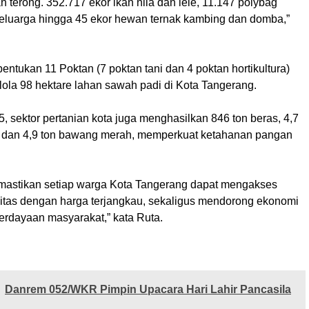
an terong. 352.717 ekor ikan nila dan lele, 11.147 polybag
eluarga hingga 45 ekor hewan ternak kambing dan domba,”
bentukan 11 Poktan (7 poktan tani dan 4 poktan hortikultura)
lola 98 hektare lahan sawah padi di Kota Tangerang.
 sektor pertanian kota juga menghasilkan 846 ton beras, 4,7
r dan 4,9 ton bawang merah, memperkuat ketahanan pangan
mastikan setiap warga Kota Tangerang dapat mengakses
itas dengan harga terjangkau, sekaligus mendorong ekonomi
erdayaan masyarakat,” kata Ruta.
Danrem 052/WKR Pimpin Upacara Hari Lahir Pancasila