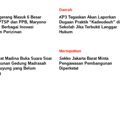
Daerah
gerang Masuk 6 Besar
KP3 Tegaskan Akan Laporkan
PTSP dan PPB, Maryono
Dugaan Praktik “Kadeudeuh” di
 Berbagai Inovasi
Sekolah Jika Terbukti Langgar
n Perizinan
Hukum
Mertopolitan
rat Madina Buka Suara Soal
Sekko Jakarta Barat Minta
unan Gedung Madrasah
Pengawasan Pembangunan
buyung yang Belum
Diperketat
g