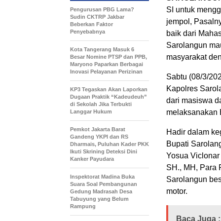
SI untuk mengg
Pengurusan PBG Lama?
Sudin CKTRP Jakbar
jempol, Pasaln
Beberkan Faktor
Penyebabnya
baik dari Maha
Sarolangun mau
Kota Tangerang Masuk 6
masyarakat deng
Besar Nomine PTSP dan PPB,
Maryono Paparkan Berbagai
Inovasi Pelayanan Perizinan
Sabtu (08/3/20
Kapolres Sarol
KP3 Tegaskan Akan Laporkan
Dugaan Praktik “Kadeudeuh”
dari masiswa d
di Sekolah Jika Terbukti
melaksanakan 
Langgar Hukum
Pemkot Jakarta Barat
Hadir dalam ke
Gandeng YKPI dan RS
Bupati Sarolan
Dharmais, Puluhan Kader PKK
Ikuti Skrining Deteksi Dini
Yosua Viclonar
Kanker Payudara
SH., MH, Para 
Inspektorat Madina Buka
Sarolangun bes
Suara Soal Pembangunan
motor.
Gedung Madrasah Desa
Tabuyung yang Belum
Rampung
Baca Juga :