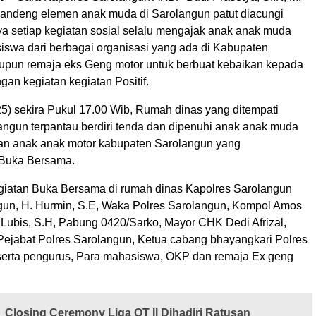
andeng elemen anak muda di Sarolangun patut diacungi
ya setiap kegiatan sosial selalu mengajak anak anak muda
siswa dari berbagai organisasi yang ada di Kabupaten
pun remaja eks Geng motor untuk berbuat kebaikan kepada
an kegiatan kegiatan Positif.
25) sekira Pukul 17.00 Wib, Rumah dinas yang ditempati
angun terpantau berdiri tenda dan dipenuhi anak anak muda
an anak anak motor kabupaten Sarolangun yang
Buka Bersama.
giatan Buka Bersama di rumah dinas Kapolres Sarolangun
gun, H. Hurmin, S.E, Waka Polres Sarolangun, Kompol Amos
 Lubis, S.H, Pabung 0420/Sarko, Mayor CHK Dedi Afrizal,
Pejabat Polres Sarolangun, Ketua cabang bhayangkari Polres
erta pengurus, Para mahasiswa, OKP dan remaja Ex geng
Closing Ceremony Liga OT II Dihadiri Ratusan