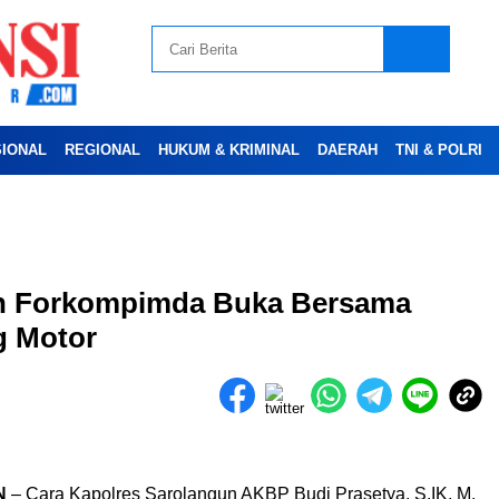
SIONAL
REGIONAL
HUKUM & KRIMINAL
DAERAH
TNI & POLRI
Advertesment
an Forkompimda Buka Bersama
g Motor
N
– Cara Kapolres Sarolangun AKBP Budi Prasetya, S.IK, M.