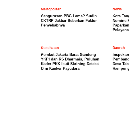
Mertopolitan
News
Pengurusan PBG Lama? Sudin
Kota Tan
CKTRP Jakbar Beberkan Faktor
Nomine 
Penyebabnya
Paparkan
Pelayana
Kesehatan
Daerah
Pemkot Jakarta Barat Gandeng
Inspekto
YKPI dan RS Dharmais, Puluhan
Pembang
Kader PKK Ikuti Skrining Deteksi
Desa Ta
Dini Kanker Payudara
Rampun