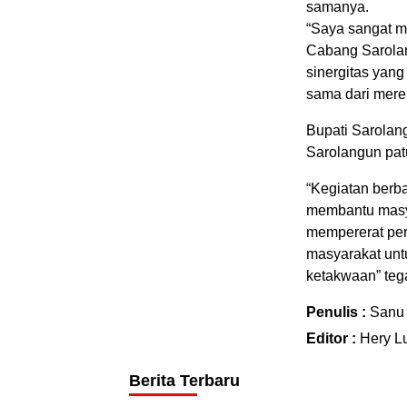
samanya.
“Saya sangat m
Cabang Sarolan
sinergitas yang
sama dari mere
Bupati Sarolan
Sarolangun patu
“Kegiatan berba
membantu masy
mempererat pe
masyarakat unt
ketakwaan” teg
Penulis :
Sanu
Editor :
Hery L
Berita Terbaru