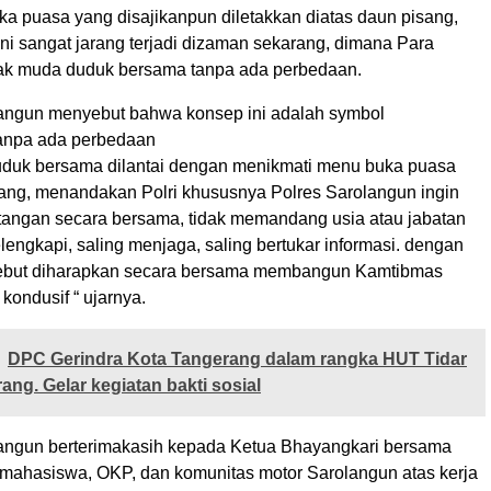
ka puasa yang disajikanpun diletakkan diatas daun pisang,
i sangat jarang terjadi dizaman sekarang, dimana Para
ak muda duduk bersama tanpa ada perbedaan.
angun menyebut bahwa konsep ini adalah symbol
anpa ada perbedaan
duduk bersama dilantai dengan menikmati menu buka puasa
sang, menandakan Polri khususnya Polres Sarolangun ingin
angan secara bersama, tidak memandang usia atau jabatan
lengkapi, saling menjaga, saling bertukar informasi. dengan
sebut diharapkan secara bersama membangun Kamtibmas
ondusif “ ujarnya.
DPC Gerindra Kota Tangerang dalam rangka HUT Tidar
ang. Gelar kegiatan bakti sosial
angun berterimakasih kepada Ketua Bhayangkari bersama
 mahasiswa, OKP, dan komunitas motor Sarolangun atas kerja