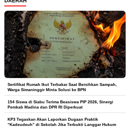
DAERAH
Sertifikat Rumah Ikut Terbakar Saat Bersihkan Sampah,
Warga Simaninggir Minta Solusi ke BPN
154 Siswa di Siabu Terima Beasiswa PIP 2026, Sinergi
Pemkab Madina dan DPR RI Diperkuat
KP3 Tegaskan Akan Laporkan Dugaan Praktik
“Kadeudeuh” di Sekolah Jika Terbukti Langgar Hukum