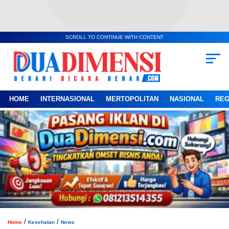
SCROLL TO CONTINUE WITH CONTENT
HOME
INTERNASIONAL
MERTOPOLITAN
NASIONAL
REG
/
/
Home
Kesehatan
News