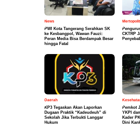
News
Mertopoli
PWI Kota Tangerang Serahkan SK
Penguru
ke Kesbangpol, Wawan Fauzi:
CKTRP Ja
Peran Media Bisa Berdampak Besar
Penyeba
hingga Fatal
Daerah
Kesehata
KP3 Tegaskan Akan Laporkan
Pemkot J
Dugaan Praktik “Kadeudeuh” di
YKPI dan
Sekolah Jika Terbukti Langgar
Kader PK
Hukum
Dini Kan