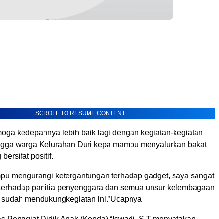
SCROLL TO RESUME CONTENT
moga kedepannya lebih baik lagi dengan kegiatan-kegiatan
hingga warga Kelurahan Duri kepa mampu menyalurkan bakat
ersifat positif.
u mengurangi ketergantungan terhadap gadget, saya sangat
 terhadap panitia penyenggara dan semua unsur kelembagaan
 sudah mendukungkegiatan ini.”Ucapnya
s Penggiat Didik Anak (Kopda) “Iswadi. S.T menyatakan,