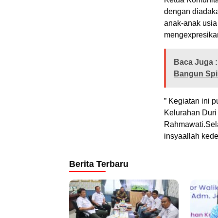
dengan diadaka
anak-anak usia
mengexpresikan 
Baca Juga :
Bangun Spir
” Kegiatan ini
Kelurahan Duri 
Rahmawati.Selai
insyaallah ked
Berita Terbaru