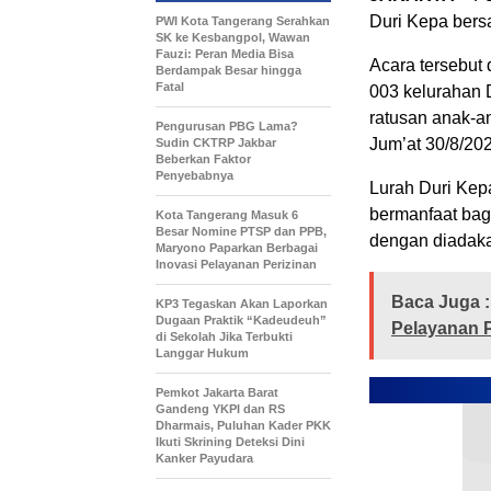
Duri Kepa bers
PWI Kota Tangerang Serahkan
SK ke Kesbangpol, Wawan
Fauzi: Peran Media Bisa
Acara tersebut
Berdampak Besar hingga
Fatal
003 kelurahan 
ratusan anak-an
Pengurusan PBG Lama?
Jum’at 30/8/20
Sudin CKTRP Jakbar
Beberkan Faktor
Penyebabnya
Lurah Duri Kepa
bermanfaat bag
Kota Tangerang Masuk 6
Besar Nomine PTSP dan PPB,
dengan diadaka
Maryono Paparkan Berbagai
Inovasi Pelayanan Perizinan
Baca Juga :
KP3 Tegaskan Akan Laporkan
Dugaan Praktik “Kadeudeuh”
Pelayanan P
di Sekolah Jika Terbukti
Langgar Hukum
Pemkot Jakarta Barat
Gandeng YKPI dan RS
Dharmais, Puluhan Kader PKK
Ikuti Skrining Deteksi Dini
Kanker Payudara