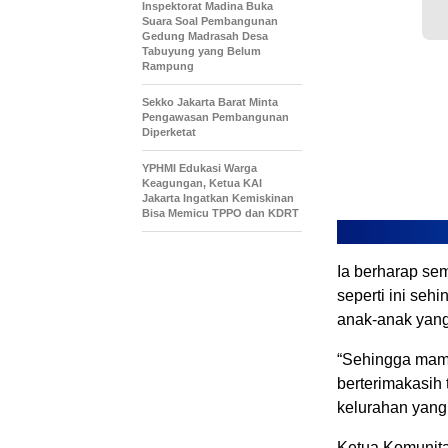
Inspektorat Madina Buka
Suara Soal Pembangunan
Gedung Madrasah Desa
Tabuyung yang Belum
Rampung
Sekko Jakarta Barat Minta
Pengawasan Pembangunan
Diperketat
YPHMI Edukasi Warga
Keagungan, Ketua KAI
Jakarta Ingatkan Kemiskinan
Bisa Memicu TPPO dan KDRT
Ia berharap se
seperti ini se
anak-anak yang b
“Sehingga mamp
berterimakasih
kelurahan yang
Ketua Komunita