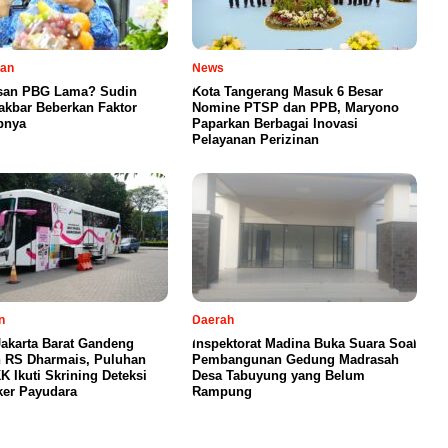
tan
News
san PBG Lama? Sudin
Kota Tangerang Masuk 6 Besar
kbar Beberkan Faktor
Nomine PTSP dan PPB, Maryono
bnya
Paparkan Berbagai Inovasi
Pelayanan Perizinan
n
Daerah
akarta Barat Gandeng
Inspektorat Madina Buka Suara Soal
 RS Dharmais, Puluhan
Pembangunan Gedung Madrasah
K Ikuti Skrining Deteksi
Desa Tabuyung yang Belum
ker Payudara
Rampung