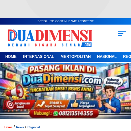
SCROLL TO CONTINUE WITH CONTENT
HOME
INTERNASIONAL
MERTOPOLITAN
NASIONAL
REG
/
/
Home
News
Regional