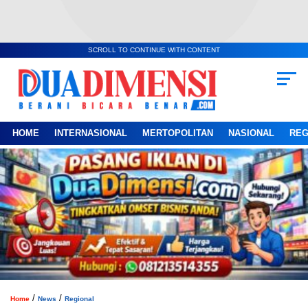
SCROLL TO CONTINUE WITH CONTENT
HOME
INTERNASIONAL
MERTOPOLITAN
NASIONAL
REG
/
/
Home
News
Regional