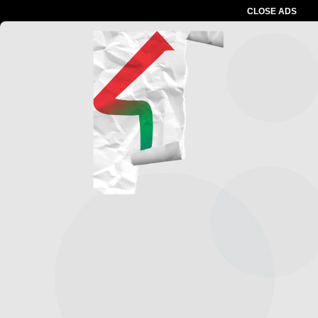
CLOSE ADS
Advertesment