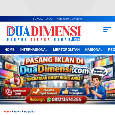
SCROLL TO CONTINUE WITH CONTENT
HOME
INTERNASIONAL
MERTOPOLITAN
NASIONAL
REG
/
/
Home
News
Regional