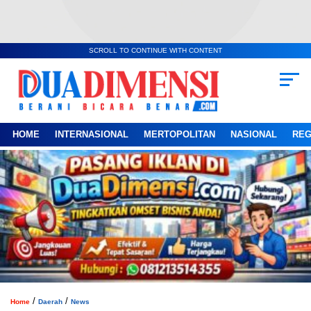
SCROLL TO CONTINUE WITH CONTENT
HOME
INTERNASIONAL
MERTOPOLITAN
NASIONAL
REG
/
/
Home
Daerah
News