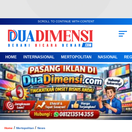
SCROLL TO CONTINUE WITH CONTENT
HOME
INTERNASIONAL
MERTOPOLITAN
NASIONAL
REG
/
/
Home
Mertopolitan
News