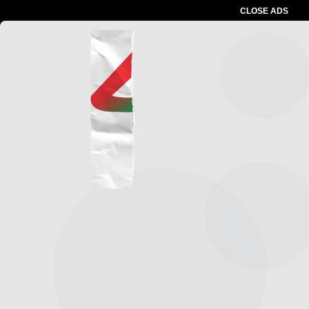
CLOSE ADS
Advertesment