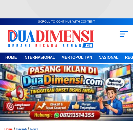
SCROLL TO CONTINUE WITH CONTENT
HOME
INTERNASIONAL
MERTOPOLITAN
NASIONAL
REG
/
/
Home
Daerah
News