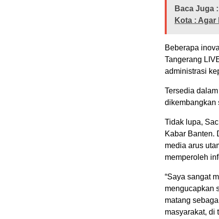
Baca Juga :
Kota : Aga
Beberapa inova
Tangerang LIVE,
administrasi ke
Tersedia dala
dikembangkan s
Tidak lupa, Sac
Kabar Banten. D
media arus uta
memperoleh inf
“Saya sangat me
mengucapkan se
matang sebagai
masyarakat, di 