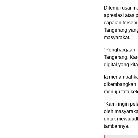
Ditemui usai m
apresiasi atas
capaian terseb
Tangerang yang
masyarakat.
“Penghargaan i
Tangerang. Kar
digital yang ki
Ia menambahkan
dikembangkan P
menuju tata kel
“Kami ingin pe
oleh masyarakat
untuk mewujudk
tambahnya.