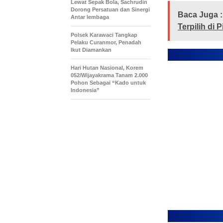
Lewat Sepak Bola, Sachrudin
Dorong Persatuan dan Sinergi
Baca Juga :
Antar lembaga
Terpilih di
Polsek Karawaci Tangkap
Pelaku Curanmor, Penadah
Ikut Diamankan
Hari Hutan Nasional, Korem
052/Wijayakrama Tanam 2.000
Pohon Sebagai “Kado untuk
Indonesia”