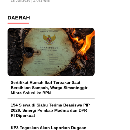
18 Juli 2026 | 17:41 WIB
DAERAH
Sertifikat Rumah Ikut Terbakar Saat
Bersihkan Sampah, Warga Simaninggir
Minta Solusi ke BPN
154 Siswa di Siabu Terima Beasiswa PIP
2026, Sinergi Pemkab Madina dan DPR
RI Diperkuat
KP3 Tegaskan Akan Laporkan Dugaan