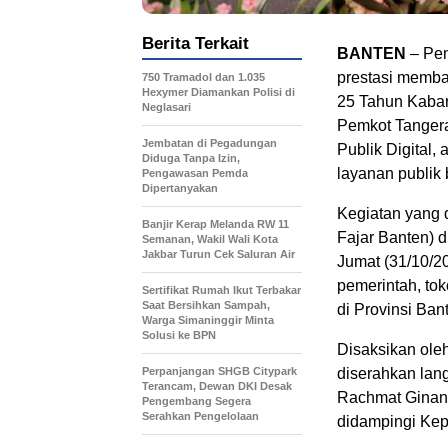
Berita Terkait
BANTEN
– Pem
prestasi memba
750 Tramadol dan 1.035
Hexymer Diamankan Polisi di
25 Tahun Kaba
Neglasari
Pemkot Tanger
Jembatan di Pegadungan
Publik Digital
Diduga Tanpa Izin,
layanan publik
Pengawasan Pemda
Dipertanyakan
Kegiatan yang 
Banjir Kerap Melanda RW 11
Fajar Banten) 
Semanan, Wakil Wali Kota
Jakbar Turun Cek Saluran Air
Jumat (31/10/20
pemerintah, tok
Sertifikat Rumah Ikut Terbakar
Saat Bersihkan Sampah,
di Provinsi Ban
Warga Simaninggir Minta
Solusi ke BPN
Disaksikan ole
Perpanjangan SHGB Citypark
diserahkan lang
Terancam, Dewan DKI Desak
Rachmat Ginand
Pengembang Segera
Serahkan Pengelolaan
didampingi Kep