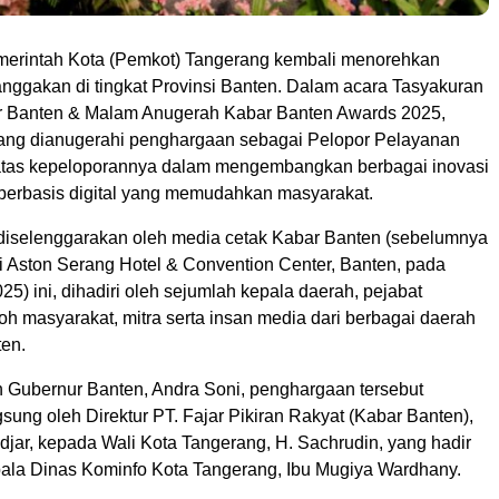
erintah Kota (Pemkot) Tangerang kembali menorehkan
nggakan di tingkat Provinsi Banten. Dalam acara Tasyakuran
r Banten & Malam Anugerah Kabar Banten Awards 2025,
ang dianugerahi penghargaan sebagai Pelopor Pelayanan
, atas kepeloporannya dalam mengembangkan berbagai inovasi
 berbasis digital yang memudahkan masyarakat.
diselenggarakan oleh media cetak Kabar Banten (sebelumnya
di Aston Serang Hotel & Convention Center, Banten, pada
25) ini, dihadiri oleh sejumlah kepala daerah, pejabat
oh masyarakat, mitra serta insan media dari berbagai daerah
ten.
h Gubernur Banten, Andra Soni, penghargaan tersebut
sung oleh Direktur PT. Fajar Pikiran Rakyat (Kabar Banten),
jar, kepada Wali Kota Tangerang, H. Sachrudin, yang hadir
ala Dinas Kominfo Kota Tangerang, Ibu Mugiya Wardhany.