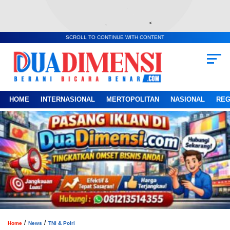
SCROLL TO CONTINUE WITH CONTENT
HOME
INTERNASIONAL
MERTOPOLITAN
NASIONAL
REG
/
/
Home
News
TNI & Polri