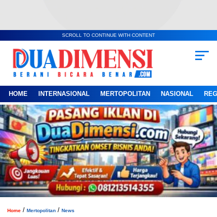
SCROLL TO CONTINUE WITH CONTENT
HOME
INTERNASIONAL
MERTOPOLITAN
NASIONAL
REG
/
/
Home
Mertopolitan
News