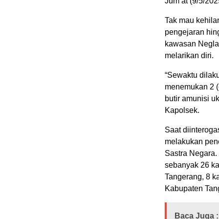
Jum’at (9/5/202
Tak mau kehila
pengejaran hing
kawasan Neglasa
melarikan diri.
“Sewaktu dilak
menemukan 2 (du
butir amunisi u
Kapolsek.
Saat diinterog
melakukan pencu
Sastra Negara.
sebanyak 26 kal
Tangerang, 8 ka
Kabupaten Tan
Baca Juga :