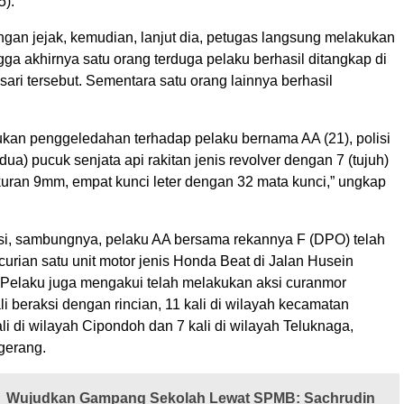
5).
ngan jejak, kemudian, lanjut dia, petugas langsung melakukan
ga akhirnya satu orang terduga pelaku berhasil ditangkap di
ri tersebut. Sementara satu orang lainnya berhasil
ukan penggeledahan terhadap pelaku bernama AA (21), polisi
a) pucuk senjata api rakitan jenis revolver dengan 7 (tujuh)
kuran 9mm, empat kunci leter dengan 32 mata kunci,” ungkap
asi, sambungnya, pelaku AA bersama rekannya F (DPO) telah
rian satu unit motor jenis Honda Beat di Jalan Husein
 Pelaku juga mengakui telah melakukan aksi curanmor
i beraksi dengan rincian, 11 kali di wilayah kecamatan
li di wilayah Cipondoh dan 7 kali di wilayah Teluknaga,
gerang.
Wujudkan Gampang Sekolah Lewat SPMB: Sachrudin