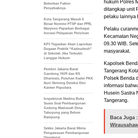
hukum Polres M
Beberkan Faktor
Penyebabnya
ditangkap unit 
pelaku lainnya 
Kota Tangerang Masuk 6
Besar Nomine PTSP dan PPB,
Pelaku curanmor
Maryono Paparkan Berbagai
Inovasi Pelayanan Perizinan
Kecamatan Negl
09.30 WIB. Set
KP3 Tegaskan Akan Laporkan
Dugaan Praktik “Kadeudeuh”
masyarakat.
di Sekolah Jika Terbukti
Langgar Hukum
Kapolsek Benda
Pemkot Jakarta Barat
Tangerang Kot
Gandeng YKPI dan RS
Polsek Benda d
Dharmais, Puluhan Kader PKK
Ikuti Skrining Deteksi Dini
informasi bahw
Kanker Payudara
Husein Sastra 
Inspektorat Madina Buka
Tangerang.
Suara Soal Pembangunan
Gedung Madrasah Desa
Tabuyung yang Belum
Baca Juga :
Rampung
Wirausahaw
Sekko Jakarta Barat Minta
Pengawasan Pembangunan
Diperketat