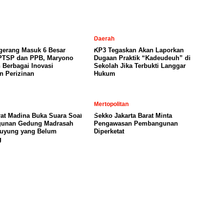
Daerah
gerang Masuk 6 Besar
KP3 Tegaskan Akan Laporkan
PTSP dan PPB, Maryono
Dugaan Praktik “Kadeudeuh” di
 Berbagai Inovasi
Sekolah Jika Terbukti Langgar
n Perizinan
Hukum
Mertopolitan
rat Madina Buka Suara Soal
Sekko Jakarta Barat Minta
unan Gedung Madrasah
Pengawasan Pembangunan
buyung yang Belum
Diperketat
g