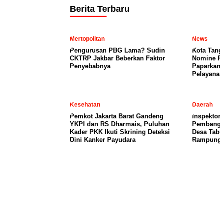
Berita Terbaru
Mertopolitan
News
Pengurusan PBG Lama? Sudin
Kota Tan
CKTRP Jakbar Beberkan Faktor
Nomine 
Penyebabnya
Paparkan
Pelayana
Kesehatan
Daerah
Pemkot Jakarta Barat Gandeng
Inspekto
YKPI dan RS Dharmais, Puluhan
Pembang
Kader PKK Ikuti Skrining Deteksi
Desa Ta
Dini Kanker Payudara
Rampun