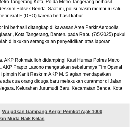
etro Tangerang Kota, Polda Metro Tangerang berhasil
Reskrim Polsek Benda. Saat ini, polisi masih memburu satu
berinisial F (DPO) karena berhasil kabur.
 ini berhasil ditangkap di kawasan Area Parkir Aeropolis,
asari, Kota Tangerang, Banten. pada Rabu (7/5/2025) pukul
elah dilakukan serangkaian penyelidikan atas laporan
, AKP Rokmatulloh didampingi Kasi Humas Polres Metro
a, AKP Prapto Lasono mengatakan sebelumnya Tim Opsnal
i pimpin Kanit Reskrim AKP M. Siagian mendapatkan
a ada dua orang diduga baru melakukan curanmor di Jalan
Negara, Kelurahan Jurumudi Baru, Kecamatan Benda, Kota
Wujudkan Gampang Kerja! Pemkot Ajak 1000
an Muda Naik Kelas