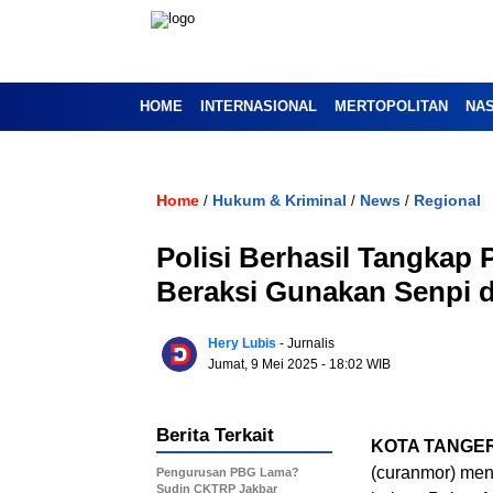
HOME
INTERNASIONAL
MERTOPOLITAN
NA
Home
Hukum & Kriminal
News
Regional
/
/
/
Polisi Berhasil Tangkap
Beraksi Gunakan Senpi 
Hery Lubis
- Jurnalis
Jumat, 9 Mei 2025
- 18:02 WIB
Berita Terkait
KOTA TANGE
(curanmor) meng
Pengurusan PBG Lama?
Sudin CKTRP Jakbar