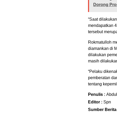
Dorong Pro
“Saat dilakuka
mendapatkan 4 
tersebut merupa
Rokmatulloh men
diamankan di M
dilakukan peme
masih dilakuka
“Pelaku dikena
pemberatan dan
tentang kepemil
Penulis :
Abdu
Editor :
Spn
Sumber Berita