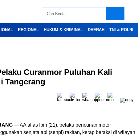
SIONAL
REGIONAL
HUKUM & KRIMINAL
DAERAH
TNI & POLRI
 Pelaku Curanmor Puluhan Kali
Advertesment
di Tangerang
RANG
— AA alias Ipin (21), pelaku pencurian motor
gunakan senjata api (senpi) rakitan, kerap beraksi di wilayah