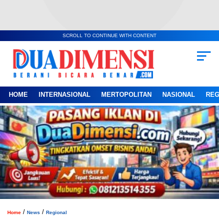
SCROLL TO CONTINUE WITH CONTENT
HOME
INTERNASIONAL
MERTOPOLITAN
NASIONAL
REG
/
/
Home
News
Regional