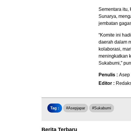
Sementara itu,
Sunarya, menga
jembatan gagasa
“Komite ini had
daerah dalam 
kolaborasi, ma
meningkatkan k
Sukabumi,” pu
Penulis :
Asep
Editor :
Redaks
Tag :
#asepjapar
#sukabumi
Berita Terbaru