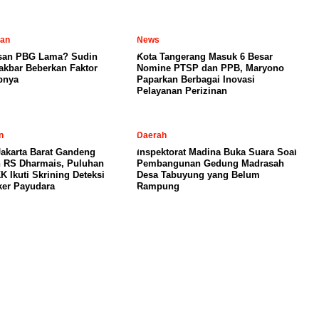
tan
News
san PBG Lama? Sudin
Kota Tangerang Masuk 6 Besar
kbar Beberkan Faktor
Nomine PTSP dan PPB, Maryono
bnya
Paparkan Berbagai Inovasi
Pelayanan Perizinan
n
Daerah
akarta Barat Gandeng
Inspektorat Madina Buka Suara Soal
 RS Dharmais, Puluhan
Pembangunan Gedung Madrasah
K Ikuti Skrining Deteksi
Desa Tabuyung yang Belum
ker Payudara
Rampung