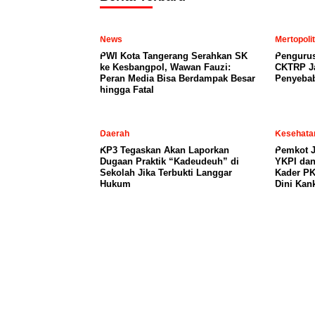
News
Mertopoli
PWI Kota Tangerang Serahkan SK
Penguru
ke Kesbangpol, Wawan Fauzi:
CKTRP Ja
Peran Media Bisa Berdampak Besar
Penyeba
hingga Fatal
Daerah
Kesehata
KP3 Tegaskan Akan Laporkan
Pemkot J
Dugaan Praktik “Kadeudeuh” di
YKPI dan
Sekolah Jika Terbukti Langgar
Kader PK
Hukum
Dini Kan