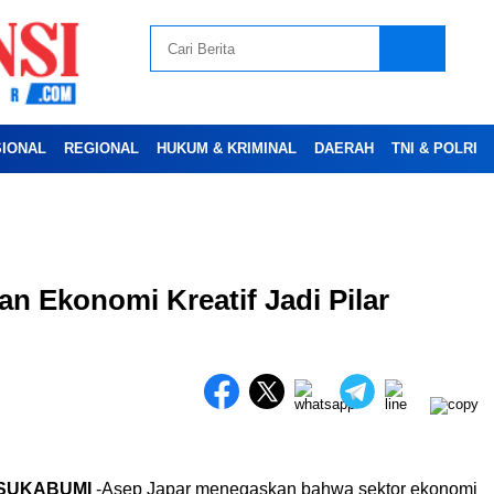
SIONAL
REGIONAL
HUKUM & KRIMINAL
DAERAH
TNI & POLRI
Advertesment
n Ekonomi Kreatif Jadi Pilar
Baca Juga :
Kunker KSP ke Desa Pulosari
Diwakili Staf Ahli, Wabup Sukabumi Tekankan
Pentingnya Sinergi Pusat dan Daerah
SUKABUMI
-Asep Japar menegaskan bahwa sektor ekonomi