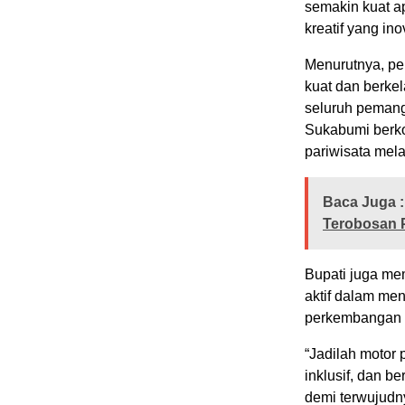
semakin kuat ap
kreatif yang ino
Menurutnya, pe
kuat dan berkel
seluruh pemang
Sukabumi berko
pariwisata melal
Baca Juga :
Terobosan 
Bupati juga me
aktif dalam men
perkembangan
“Jadilah motor
inklusif, dan b
demi terwujudn