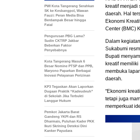
kreatif menjad
PWI Kota Tangerang Serahkan
SK ke Kesbangpol, Wawan
daerah. Hal te
Fauzi: Peran Media Bisa
Berdampak Besar hingga
Ekonomi Kreati
Fatal
Center (BMC) K
Pengurusan PBG Lama?
Dalam kegiatan
Sudin CKTRP Jakbar
Beberkan Faktor
Sukabumi resmi
Penyebabnya
Bupati menyamb
Kota Tangerang Masuk 6
kreatif memili
Besar Nomine PTSP dan PPB,
membuka lapang
Maryono Paparkan Berbagai
Inovasi Pelayanan Perizinan
daerah.
KP3 Tegaskan Akan Laporkan
“Ekonomi kreati
Dugaan Praktik “Kadeudeuh”
di Sekolah Jika Terbukti
tetapi juga ma
Langgar Hukum
memperkuat iden
Pemkot Jakarta Barat
Gandeng YKPI dan RS
Dharmais, Puluhan Kader PKK
Ikuti Skrining Deteksi Dini
Kanker Payudara