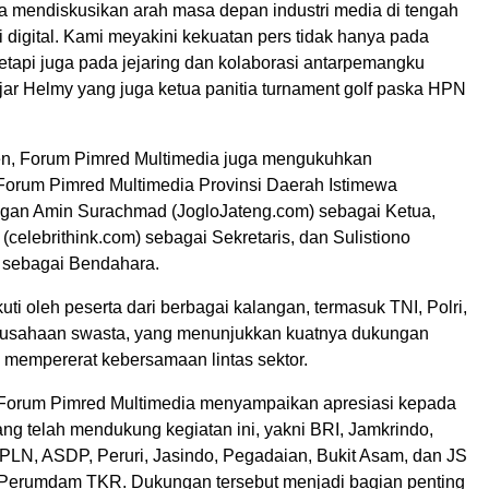
ta mendiskusikan arah masa depan industri media di tengah
i digital. Kami meyakini kekuatan pers tidak hanya pada
etapi juga pada jejaring dan kolaborasi antarpemangku
jar Helmy yang juga ketua panitia turnament golf paska HPN
en, Forum Pimred Multimedia juga mengukuhkan
orum Pimred Multimedia Provinsi Daerah Istimewa
gan Amin Surachmad (JogloJateng.com) sebagai Ketua,
 (celebrithink.com) sebagai Sekretaris, dan Sulistiono
) sebagai Bendahara.
kuti oleh peserta dari berbagai kalangan, termasuk TNI, Polri,
usahaan swasta, yang menunjukkan kuatnya dukungan
 mempererat kebersamaan lintas sektor.
, Forum Pimred Multimedia menyampaikan apresiasi kepada
ng telah mendukung kegiatan ini, yakni BRI, Jamkrindo,
PLN, ASDP, Peruri, Jasindo, Pegadaian, Bukit Asam, dan JS
Perumdam TKR. Dukungan tersebut menjadi bagian penting