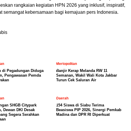
kan rangkaian kegiatan HPN 2026 yang inklusif, inspiratif,
t semangat kebersamaan bagi kemajuan pers Indonesia.
l
ubis
tan
Mertopolitan
 di Pegadungan Diduga
Banjir Kerap Melanda RW 11
in, Pengawasan Pemda
Semanan, Wakil Wali Kota Jakbar
yakan
Turun Cek Saluran Air
tan
Daerah
ngan SHGB Citypark
154 Siswa di Siabu Terima
, Dewan DKI Desak
Beasiswa PIP 2026, Sinergi Pemkab
ang Segera Serahkan
Madina dan DPR RI Diperkuat
aan