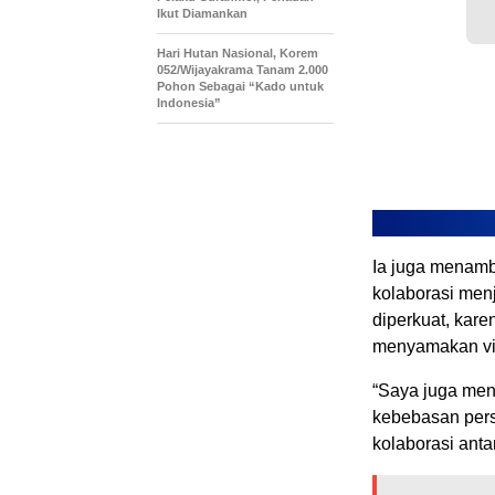
Ikut Diamankan
Hari Hutan Nasional, Korem
052/Wijayakrama Tanam 2.000
Pohon Sebagai “Kado untuk
Indonesia”
Ia juga menamb
kolaborasi menj
diperkuat, kar
menyamakan vis
“Saya juga men
kebebasan pers
kolaborasi anta