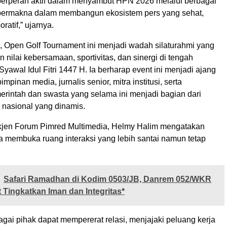
berperan aktif dalam menyambut HPN 2026 melalui berbagai
bermakna dalam membangun ekosistem pers yang sehat,
oratif,” ujarnya.
, Open Golf Tournament ini menjadi wadah silaturahmi yang
ilai kebersamaan, sportivitas, dan sinergi di tengah
yawal Idul Fitri 1447 H. Ia berharap event ini menjadi ajang
pinan media, jurnalis senior, mitra institusi, serta
erintah dan swasta yang selama ini menjadi bagian dari
 nasional yang dinamis.
jen Forum Pimred Multimedia, Helmy Halim mengatakan
ga membuka ruang interaksi yang lebih santai namun tetap
Safari Ramadhan di Kodim 0503/JB, Danrem 052/WKR
t Tingkatkan Iman dan Integritas*
bagai pihak dapat mempererat relasi, menjajaki peluang kerja