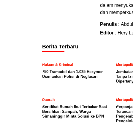
dalam menyukses
dan memperkua
Penulis :
Abdu
Editor :
Hery L
Berita Terbaru
Hukum & Kriminal
Mertopoli
750 Tramadol dan 1.035 Hexymer
Jembatan
Diamankan Polisi di Neglasari
Tanpa Iz
Dipertan
Daerah
Mertopoli
Sertifikat Rumah Ikut Terbakar Saat
Perpanja
Bersihkan Sampah, Warga
Terancam
Simaninggir Minta Solusi ke BPN
Pengemb
Pengelol