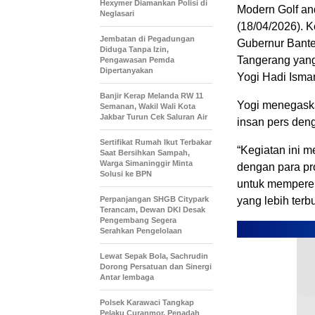
Hexymer Diamankan Polisi di
Modern Golf an
Neglasari
(18/04/2026). K
Jembatan di Pegadungan
Gubernur Banten
Diduga Tanpa Izin,
Tangerang yang
Pengawasan Pemda
Dipertanyakan
Yogi Hadi Isma
Banjir Kerap Melanda RW 11
Yogi menegaska
Semanan, Wakil Wali Kota
Jakbar Turun Cek Saluran Air
insan pers den
Sertifikat Rumah Ikut Terbakar
“Kegiatan ini m
Saat Bersihkan Sampah,
Warga Simaninggir Minta
dengan para pro
Solusi ke BPN
untuk memperer
Perpanjangan SHGB Citypark
yang lebih terbu
Terancam, Dewan DKI Desak
Pengembang Segera
Serahkan Pengelolaan
Lewat Sepak Bola, Sachrudin
Dorong Persatuan dan Sinergi
Antar lembaga
Polsek Karawaci Tangkap
Pelaku Curanmor, Penadah