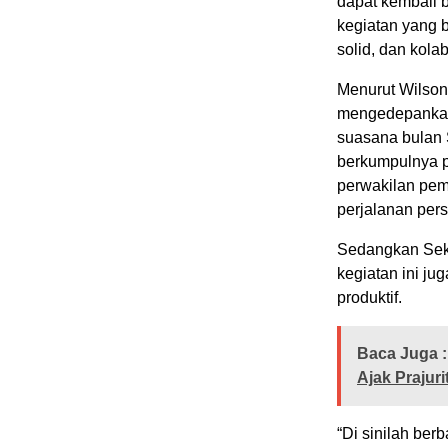
dapat kembali 
kegiatan yang 
solid, dan kolab
Menurut Wilson
mengedepankan n
suasana bulan S
berkumpulnya pim
perwakilan pem
perjalanan pers
Sedangkan Sek
kegiatan ini ju
produktif.
Baca Juga :
Ajak Prajuri
“Di sinilah ber