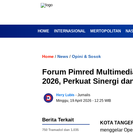
HOME
INTERNASIONAL
MERTOPOLITAN
NA
Home
News
Opini & Sosok
/
/
Forum Pimred Multimedi
2026, Perkuat Sinergi 
Hery Lubis
- Jurnalis
Minggu, 19 April 2026
- 12:25 WIB
Berita Terkait
KOTA TANGE
menggelar Open
750 Tramadol dan 1.035