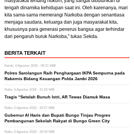
masyarakat tentang hukum, yang sangat dibutuhkan di
tengah dinamika kehidupan saat ini. Oleh karenanya, mari
kita sama-sama memerangi Narkoba dengan senantiasa
menjaga saudara, keluarga dan juga masyarakat kita,
khususnya para generasi penerus bangsa agar terhindar
dari pengaruh buruk Narkoba,” tukas Sekda.
BERITA TERKAIT
Kamis, 6 Agustus 2026 - 09:21 WIB
Polres Sarolangun Raih Penghargaan IKPA Sempurna pada
Rakernis Bidang Keuangan Polda Jambi 2026
Rabu, 5 Agustus 2026 - 21:03 WIB
Tragis “Setelah Bunuh Istri, AR Tewas Diamuk Masa
Rabu, 5 Agustus 2026 - 20:57 WIB
​Gubernur Al Haris dan Bupati Bungo Tinjau Progres
Pembangunan Sekolah Rakyat di Bungo Green City
Rabu, 5 Agustus 2026 - 20:54 WIB