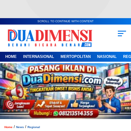
SCROLL TO CONTINUE WITH CONTENT
HOME
INTERNASIONAL
MERTOPOLITAN
NASIONAL
REG
/
/
Home
News
Regional