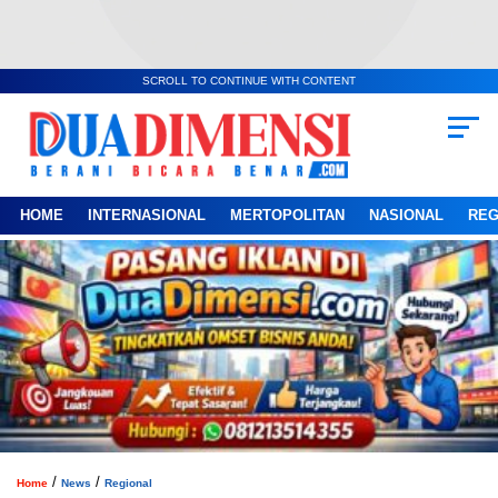
SCROLL TO CONTINUE WITH CONTENT
HOME
INTERNASIONAL
MERTOPOLITAN
NASIONAL
REG
/
/
Home
News
Regional