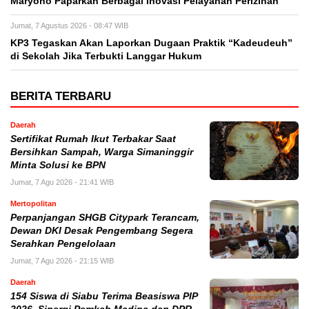
Maryono Paparkan Berbagai Inovasi Pelayanan Perizinan
Jumat, 7 Agustus 2026 - 08:47 WIB
KP3 Tegaskan Akan Laporkan Dugaan Praktik “Kadeudeuh”
di Sekolah Jika Terbukti Langgar Hukum
BERITA TERBARU
Daerah
Sertifikat Rumah Ikut Terbakar Saat
Bersihkan Sampah, Warga Simaninggir
Minta Solusi ke BPN
Jumat, 7 Agu 2026 - 21:41 WIB
Mertopolitan
Perpanjangan SHGB Citypark Terancam,
Dewan DKI Desak Pengembang Segera
Serahkan Pengelolaan
Jumat, 7 Agu 2026 - 21:15 WIB
Daerah
154 Siswa di Siabu Terima Beasiswa PIP