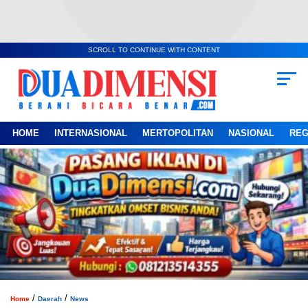
SCROLL TO CONTINUE WITH CONTENT
HOME
INTERNASIONAL
MERTOPOLITAN
NASIONAL
REG
/
/
Home
Daerah
News