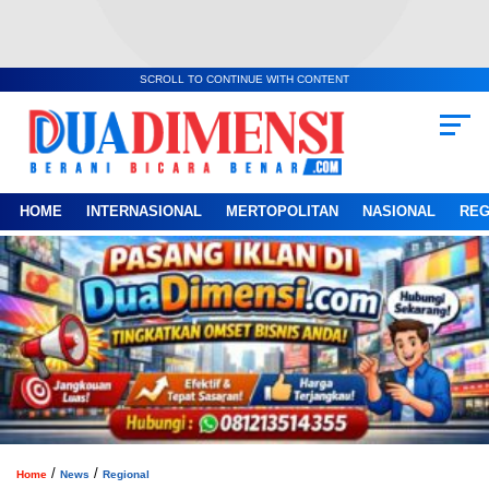
SCROLL TO CONTINUE WITH CONTENT
HOME
INTERNASIONAL
MERTOPOLITAN
NASIONAL
REG
/
/
Home
News
Regional