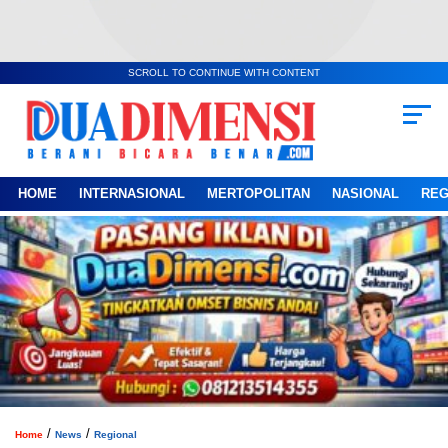
SCROLL TO CONTINUE WITH CONTENT
HOME
INTERNASIONAL
MERTOPOLITAN
NASIONAL
REG
/
/
Home
News
Regional