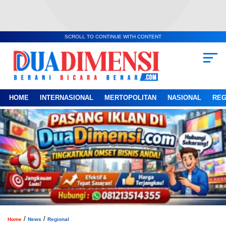
SCROLL TO CONTINUE WITH CONTENT
HOME
INTERNASIONAL
MERTOPOLITAN
NASIONAL
REG
/
/
Home
News
Regional