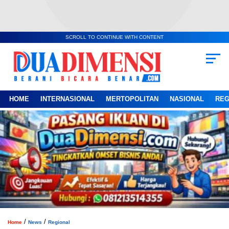
SCROLL TO CONTINUE WITH CONTENT
HOME
INTERNASIONAL
MERTOPOLITAN
NASIONAL
REG
/
/
Home
News
Regional