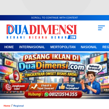
SCROLL TO CONTINUE WITH CONTENT
HOME
INTERNASIONAL
MERTOPOLITAN
NASIONAL
REG
/
Home
Regional