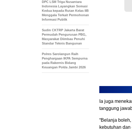
DPC LSM Triga Nusantara
Indonesia Layangkan Somasi
Kedua kepada Rutan Kelas IIB
Menggala Terkait Permohonan
Informasi Publik
Sudin CKTRP Jakarta Barat
Permudah Pengurusan PBG,
Masyarakat Diimbau Penuhi
Standar Teknis Bangunan
Polres Sarolangun Raih
Penghargaan IKPA Sempurna
pada Rakernis Bidang
Keuangan Polda Jambi 2026
Ia juga meneka
tanggung jawab
“Belanja boleh,
kebutuhan dan d