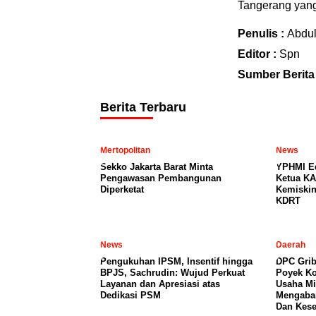
Tangerang yang
Penulis :
Abdu
Editor :
Spn
Sumber Berita
Berita Terbaru
Mertopolitan
News
Sekko Jakarta Barat Minta
YPHMI E
Pengawasan Pembangunan
Ketua KA
Diperketat
Kemiski
KDRT
News
Daerah
Pengukuhan IPSM, Insentif hingga
DPC Grib
BPJS, Sachrudin: Wujud Perkuat
Poyek Ko
Layanan dan Apresiasi atas
Usaha Mi
Dedikasi PSM
Mengabai
Dan Kese