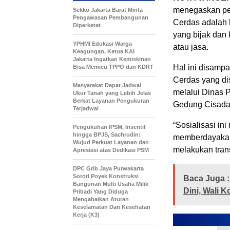
menegaskan pe
Sekko Jakarta Barat Minta
Pengawasan Pembangunan
Cerdas adalah 
Diperketat
yang bijak dan
YPHMI Edukasi Warga
atau jasa.
Keagungan, Ketua KAI
Jakarta Ingatkan Kemiskinan
Hal ini disamp
Bisa Memicu TPPO dan KDRT
Cerdas yang di
Masyarakat Dapat Jadwal
melalui Dinas 
Ukur Tanah yang Lebih Jelas
Berkat Layanan Pengukuran
Gedung Cisadan
Terjadwal
“Sosialisasi i
Pengukuhan IPSM, Insentif
hingga BPJS, Sachrudin:
memberdayakan 
Wujud Perkuat Layanan dan
melakukan tran
Apresiasi atas Dedikasi PSM
DPC Grib Jaya Purwakarta
Soroti Poyek Konstruksi
Baca Juga :
Bangunan Multi Usaha Milik
Dini, Wali
Pribadi Yang Diduga
Mengabaikan Aturan
Keselamatan Dan Kesehatan
Kerja (K3)