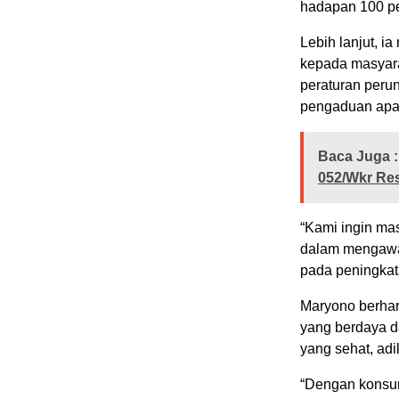
hadapan 100 pes
Lebih lanjut, 
kepada masyar
peraturan peru
pengaduan apab
Baca Juga :
052/Wkr Res
“Kami ingin ma
dalam mengawasi
pada peningkat
Maryono berhar
yang berdaya 
yang sehat, adi
“Dengan konsum