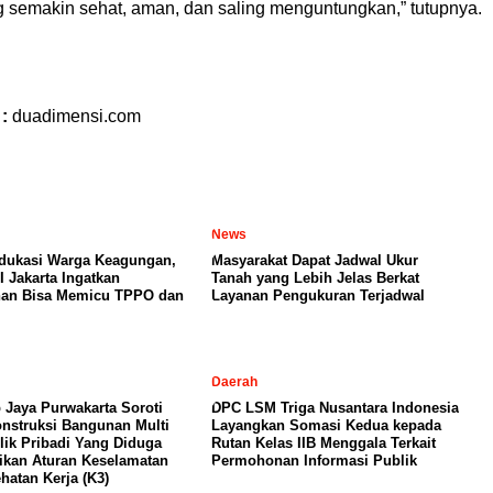
 semakin sehat, aman, dan saling menguntungkan,” tutupnya.
l
 :
duadimensi.com
News
dukasi Warga Keagungan,
Masyarakat Dapat Jadwal Ukur
I Jakarta Ingatkan
Tanah yang Lebih Jelas Berkat
nan Bisa Memicu TPPO dan
Layanan Pengukuran Terjadwal
Daerah
 Jaya Purwakarta Soroti
DPC LSM Triga Nusantara Indonesia
nstruksi Bangunan Multi
Layangkan Somasi Kedua kepada
lik Pribadi Yang Diduga
Rutan Kelas IIB Menggala Terkait
kan Aturan Keselamatan
Permohonan Informasi Publik
hatan Kerja (K3)