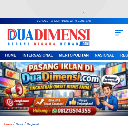
SCROLL TO CONTINUE WITH CONTENT
HOME
INTERNASIONAL
MERTOPOLITAN
NASIONAL
REG
/
/
Home
News
Regional