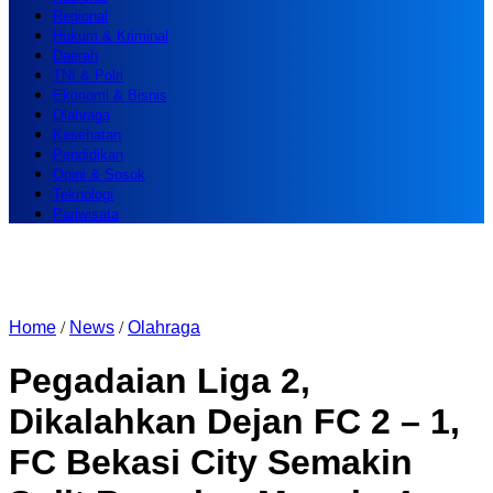
Regional
Hukum & Kriminal
Daerah
TNI & Polri
Ekonomi & Bisnis
Olahraga
Kesehatan
Pendidikan
Opini & Sosok
Teknologi
Pariwisata
Home
/
News
/
Olahraga
Pegadaian Liga 2,
Dikalahkan Dejan FC 2 – 1,
FC Bekasi City Semakin