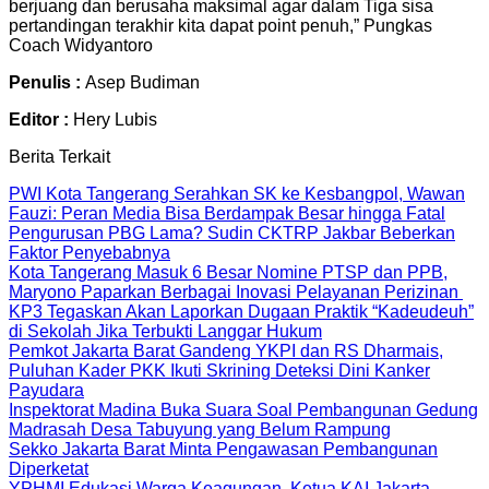
berjuang dan berusaha maksimal agar dalam Tiga sisa
pertandingan terakhir kita dapat point penuh,” Pungkas
Coach Widyantoro
Penulis :
Asep Budiman
Editor :
Hery Lubis
Berita Terkait
PWI Kota Tangerang Serahkan SK ke Kesbangpol, Wawan
Fauzi: Peran Media Bisa Berdampak Besar hingga Fatal
Pengurusan PBG Lama? Sudin CKTRP Jakbar Beberkan
Faktor Penyebabnya
Kota Tangerang Masuk 6 Besar Nomine PTSP dan PPB,
Maryono Paparkan Berbagai Inovasi Pelayanan Perizinan
KP3 Tegaskan Akan Laporkan Dugaan Praktik “Kadeudeuh”
di Sekolah Jika Terbukti Langgar Hukum
Pemkot Jakarta Barat Gandeng YKPI dan RS Dharmais,
Puluhan Kader PKK Ikuti Skrining Deteksi Dini Kanker
Payudara
Inspektorat Madina Buka Suara Soal Pembangunan Gedung
Madrasah Desa Tabuyung yang Belum Rampung
Sekko Jakarta Barat Minta Pengawasan Pembangunan
Diperketat
YPHMI Edukasi Warga Keagungan, Ketua KAI Jakarta