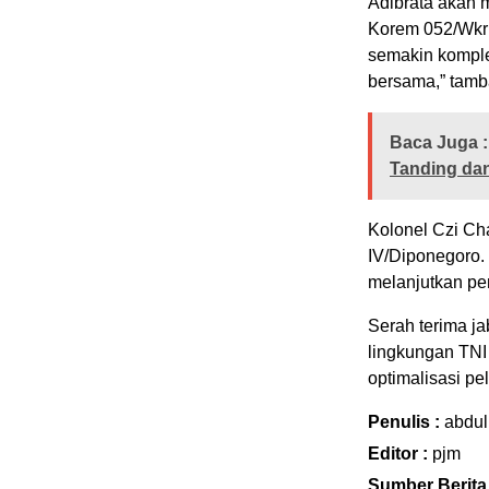
Adibrata akan
Korem 052/Wkr 
semakin kompl
bersama,” tam
Baca Juga :
Tanding dan
Kolonel Czi Ch
IV/Diponegoro. 
melanjutkan pe
Serah terima ja
lingkungan TNI 
optimalisasi p
Penulis :
abdul
Editor :
pjm
Sumber Berita