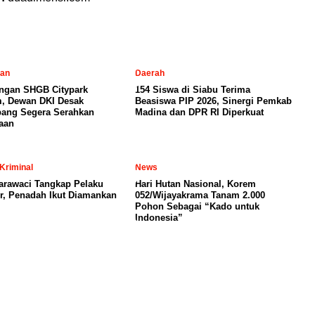
tan
Daerah
ngan SHGB Citypark
154 Siswa di Siabu Terima
, Dewan DKI Desak
Beasiswa PIP 2026, Sinergi Pemkab
ang Segera Serahkan
Madina dan DPR RI Diperkuat
aan
Kriminal
News
arawaci Tangkap Pelaku
Hari Hutan Nasional, Korem
, Penadah Ikut Diamankan
052/Wijayakrama Tanam 2.000
Pohon Sebagai “Kado untuk
Indonesia”