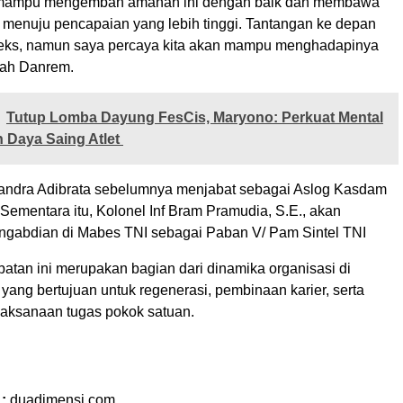
 mampu mengemban amanah ini dengan baik dan membawa
menuju pencapaian yang lebih tinggi. Tantangan ke depan
eks, namun saya percaya kita akan mampu menghadapinya
bah Danrem.
Tutup Lomba Dayung FesCis, Maryono: Perkuat Mental
 Daya Saing Atlet
andra Adibrata sebelumnya menjabat sebagai Aslog Kasdam
Sementara itu, Kolonel Inf Bram Pramudia, S.E., akan
ngabdian di Mabes TNI sebagai Paban V/ Pam Sintel TNI
batan ini merupakan bagian dari dinamika organisasi di
yang bertujuan untuk regenerasi, pembinaan karier, serta
elaksanaan tugas pokok satuan.
 :
duadimensi.com