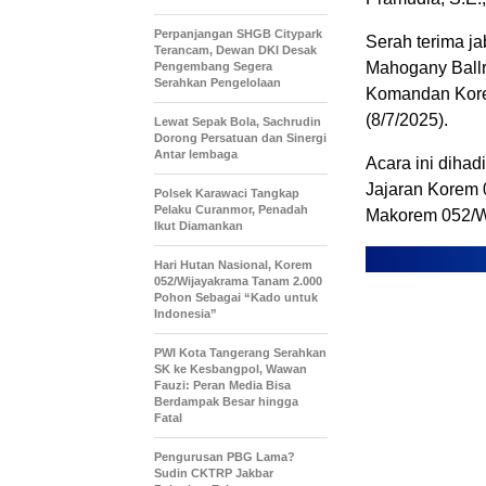
Perpanjangan SHGB Citypark
Serah terima ja
Terancam, Dewan DKI Desak
Mahogany Ballr
Pengembang Segera
Serahkan Pengelolaan
Komandan Korem
(8/7/2025).
Lewat Sepak Bola, Sachrudin
Dorong Persatuan dan Sinergi
Antar lembaga
Acara ini dihad
Jajaran Korem 
Polsek Karawaci Tangkap
Pelaku Curanmor, Penadah
Makorem 052/W
Ikut Diamankan
Hari Hutan Nasional, Korem
052/Wijayakrama Tanam 2.000
Pohon Sebagai “Kado untuk
Indonesia”
PWI Kota Tangerang Serahkan
SK ke Kesbangpol, Wawan
Fauzi: Peran Media Bisa
Berdampak Besar hingga
Fatal
Pengurusan PBG Lama?
Sudin CKTRP Jakbar