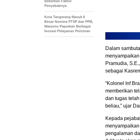
Beberkan Faktor
Penyebabnya
Kota Tangerang Masuk 6
Besar Nomine PTSP dan PPB,
Maryono Paparkan Berbagai
Inovasi Pelayanan Perizinan
Dalam sambuta
menyampaikan a
Pramudia, S.E.,
sebagai Kasrem
“Kolonel Inf Br
memberikan tel
dan tugas tela
beliau,” ujar D
Kepada pejabat
menyampaikan u
pengalaman dan 