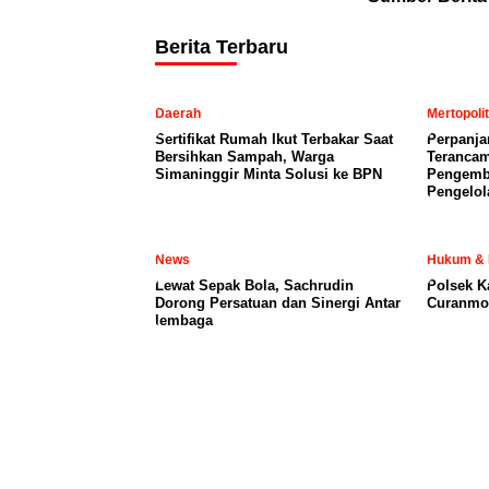
Berita Terbaru
Daerah
Mertopoli
Sertifikat Rumah Ikut Terbakar Saat
Perpanja
Bersihkan Sampah, Warga
Terancam
Simaninggir Minta Solusi ke BPN
Pengemb
Pengelol
News
Hukum & 
Lewat Sepak Bola, Sachrudin
Polsek K
Dorong Persatuan dan Sinergi Antar
Curanmor
lembaga