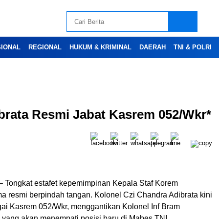
SIONAL
REGIONAL
HUKUM & KRIMINAL
DAERAH
TNI & POLRI
brata Resmi Jabat Kasrem 052/Wkr*
Advertesment
– Tongkat estafet kepemimpinan Kepala Staf Korem
a resmi berpindah tangan. Kolonel Czi Chandra Adibrata kini
ai Kasrem 052/Wkr, menggantikan Kolonel Inf Bram
, yang akan menempati posisi baru di Mabes TNI.