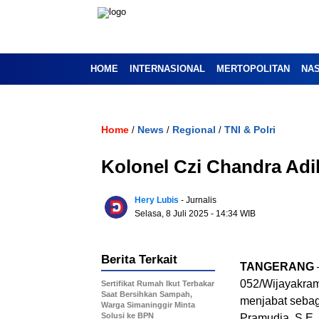
HOME
INTERNASIONAL
MERTOPOLITAN
NA
Home
News
Regional
TNI & Polri
/
/
/
Kolonel Czi Chandra Adi
Hery Lubis
- Jurnalis
Selasa, 8 Juli 2025
- 14:34 WIB
Berita Terkait
TANGERANG
052/Wijayakram
Sertifikat Rumah Ikut Terbakar
Saat Bersihkan Sampah,
menjabat sebag
Warga Simaninggir Minta
Solusi ke BPN
Pramudia, S.E.