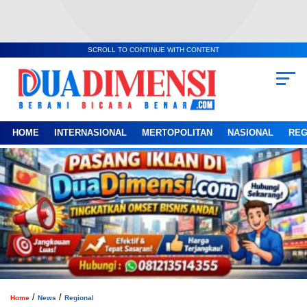
SCROLL TO CONTINUE WITH CONTENT
HOME
INTERNASIONAL
MERTOPOLITAN
NASIONAL
REG
/
/
Home
News
Regional