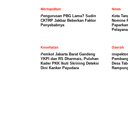
Mertopolitan
News
Pengurusan PBG Lama? Sudin
Kota Tan
CKTRP Jakbar Beberkan Faktor
Nomine 
Penyebabnya
Paparkan
Pelayana
Kesehatan
Daerah
Pemkot Jakarta Barat Gandeng
Inspekto
YKPI dan RS Dharmais, Puluhan
Pembang
Kader PKK Ikuti Skrining Deteksi
Desa Ta
Dini Kanker Payudara
Rampun