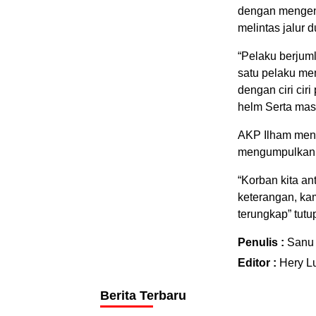
dengan mengen
melintas jalur
“Pelaku berjum
satu pelaku mem
dengan ciri ci
helm Serta mask
AKP Ilham meny
mengumpulkan b
“Korban kita an
keterangan, ka
terungkap” tutu
Penulis :
Sanu 
Editor :
Hery L
Berita Terbaru