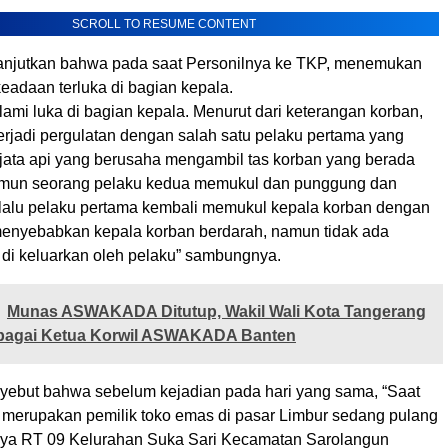
SCROLL TO RESUME CONTENT
anjutkan bahwa pada saat Personilnya ke TKP, menemukan
eadaan terluka di bagian kepala.
ami luka di bagian kepala. Menurut dari keterangan korban,
terjadi pergulatan dengan salah satu pelaku pertama yang
ta api yang berusaha mengambil tas korban yang berada
namun seorang pelaku kedua memukul dan punggung dan
 lalu pelaku pertama kembali memukul kepala korban dengan
menyebabkan kepala korban berdarah, namun tidak ada
di keluarkan oleh pelaku” sambungnya.
Munas ASWAKADA Ditutup, Wakil Wali Kota Tangerang
ebagai Ketua Korwil ASWAKADA Banten
ebut bahwa sebelum kejadian pada hari yang sama, “Saat
g merupakan pemilik toko emas di pasar Limbur sedang pulang
ya RT 09 Kelurahan Suka Sari Kecamatan Sarolangun