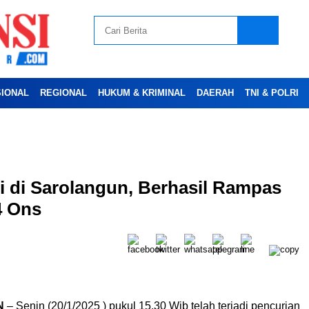
SIONAL
REGIONAL
HUKUM & KRIMINAL
DAERAH
TNI & POLRI
Advertesment
 di Sarolangun, Berhasil Rampas
4 Ons
N
– Senin (20/1/2025 ) pukul 15.30 Wib telah terjadi pencurian