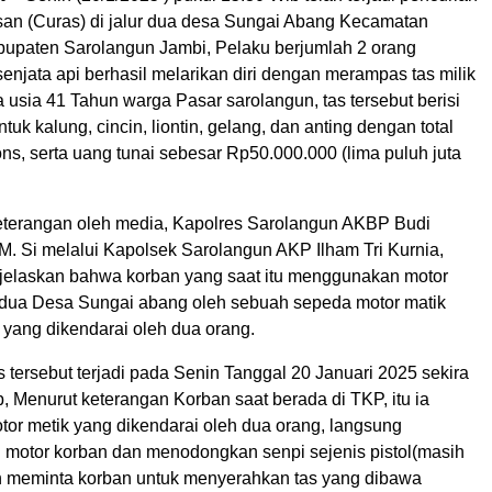
an (Curas) di jalur dua desa Sungai Abang Kecamatan
upaten Sarolangun Jambi, Pelaku berjumlah 2 orang
njata api berhasil melarikan diri dengan merampas tas milik
a usia 41 Tahun warga Pasar sarolangun, tas tersebut berisi
uk kalung, cincin, liontin, gelang, dan anting dengan total
 ons, serta uang tunai sebesar Rp50.000.000 (lima puluh juta
keterangan oleh media, Kapolres Sarolangun AKBP Budi
 M. Si melalui Kapolsek Sarolangun AKP Ilham Tri Kurnia,
njelaskan bahwa korban yang saat itu menggunakan motor
ur dua Desa Sungai abang oleh sebuah sepeda motor matik
 yang dikendarai oleh dua orang.
 tersebut terjadi pada Senin Tanggal 20 Januari 2025 sekira
, Menurut keterangan Korban saat berada di TKP, itu ia
tor metik yang dikendarai oleh dua orang, langsung
 motor korban dan menodongkan senpi sejenis pistol(masih
an meminta korban untuk menyerahkan tas yang dibawa