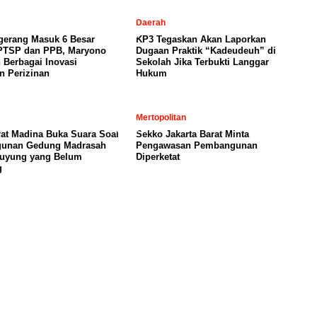
Daerah
gerang Masuk 6 Besar
KP3 Tegaskan Akan Laporkan
PTSP dan PPB, Maryono
Dugaan Praktik “Kadeudeuh” di
 Berbagai Inovasi
Sekolah Jika Terbukti Langgar
n Perizinan
Hukum
Mertopolitan
rat Madina Buka Suara Soal
Sekko Jakarta Barat Minta
unan Gedung Madrasah
Pengawasan Pembangunan
buyung yang Belum
Diperketat
g