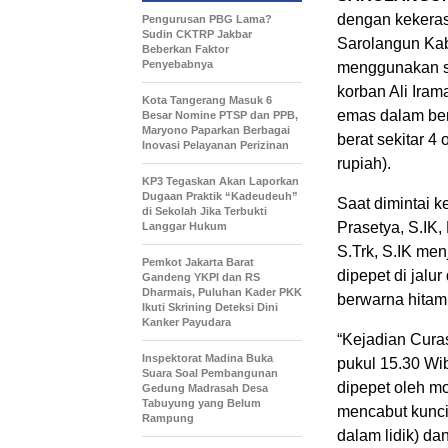
dengan kekeras
Pengurusan PBG Lama?
Sudin CKTRP Jakbar
Sarolangun Kab
Beberkan Faktor
Penyebabnya
menggunakan se
korban Ali Iram
Kota Tangerang Masuk 6
emas dalam bent
Besar Nomine PTSP dan PPB,
Maryono Paparkan Berbagai
berat sekitar 4
Inovasi Pelayanan Perizinan
rupiah).
KP3 Tegaskan Akan Laporkan
Dugaan Praktik “Kadeudeuh”
Saat dimintai 
di Sekolah Jika Terbukti
Prasetya, S.IK,
Langgar Hukum
S.Trk, S.IK me
Pemkot Jakarta Barat
dipepet di jal
Gandeng YKPI dan RS
Dharmais, Puluhan Kader PKK
berwarna hitam
Ikuti Skrining Deteksi Dini
Kanker Payudara
“Kejadian Curas
Inspektorat Madina Buka
pukul 15.30 Wib
Suara Soal Pembangunan
dipepet oleh mo
Gedung Madrasah Desa
Tabuyung yang Belum
mencabut kunci
Rampung
dalam lidik) d