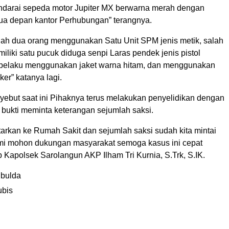
darai sepeda motor Jupiter MX berwarna merah dengan
 dua depan kantor Perhubungan” terangnya.
lah dua orang menggunakan Satu Unit SPM jenis metik, salah
iliki satu pucuk diduga senpi Laras pendek jenis pistol
ri pelaku menggunakan jaket warna hitam, dan menggunakan
er” katanya lagi.
ebut saat ini Pihaknya terus melakukan penyelidikan dengan
ukti meminta keterangan sejumlah saksi.
tarkan ke Rumah Sakit dan sejumlah saksi sudah kita mintai
mi mohon dukungan masyarakat semoga kasus ini cepat
p Kapolsek Sarolangun AKP Ilham Tri Kurnia, S.Trk, S.IK.
bulda
ubis