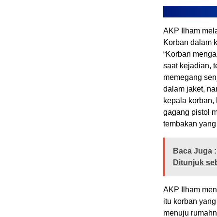
AKP Ilham mel
Korban dalam k
“Korban mengal
saat kejadian, 
memegang senja
dalam jaket, 
kepala korban,
gagang pistol 
tembakan yang 
Baca Juga :
Ditunjuk s
AKP Ilham meny
itu korban yan
menuju rumahn