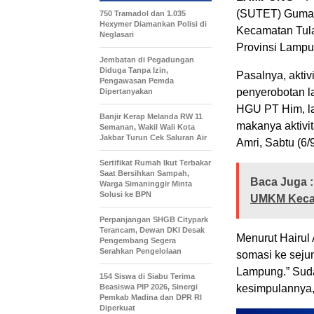
(SUTET) Gumaw
750 Tramadol dan 1.035
Hexymer Diamankan Polisi di
Kecamatan Tul
Neglasari
Provinsi Lampu
Jembatan di Pegadungan
Diduga Tanpa Izin,
Pasalnya, akti
Pengawasan Pemda
penyerobotan la
Dipertanyakan
HGU PT Him, la
Banjir Kerap Melanda RW 11
makanya aktivit
Semanan, Wakil Wali Kota
Jakbar Turun Cek Saluran Air
Amri, Sabtu (6/
Sertifikat Rumah Ikut Terbakar
Saat Bersihkan Sampah,
Baca Juga :
Warga Simaninggir Minta
Solusi ke BPN
UMKM Kecam
Perpanjangan SHGB Citypark
Terancam, Dewan DKI Desak
Menurut Hairul 
Pengembang Segera
Serahkan Pengelolaan
somasi ke sej
Lampung.” Sud
154 Siswa di Siabu Terima
Beasiswa PIP 2026, Sinergi
kesimpulannya, 
Pemkab Madina dan DPR RI
Diperkuat