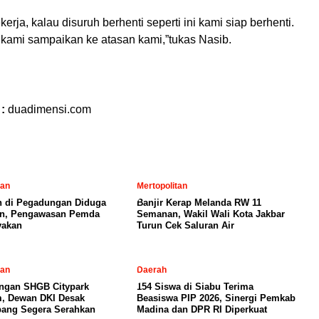
erja, kalau disuruh berhenti seperti ini kami siap berhenti.
 kami sampaikan ke atasan kami,”tukas Nasib.
 :
duadimensi.com
tan
Mertopolitan
 di Pegadungan Diduga
Banjir Kerap Melanda RW 11
in, Pengawasan Pemda
Semanan, Wakil Wali Kota Jakbar
yakan
Turun Cek Saluran Air
tan
Daerah
ngan SHGB Citypark
154 Siswa di Siabu Terima
, Dewan DKI Desak
Beasiswa PIP 2026, Sinergi Pemkab
ang Segera Serahkan
Madina dan DPR RI Diperkuat