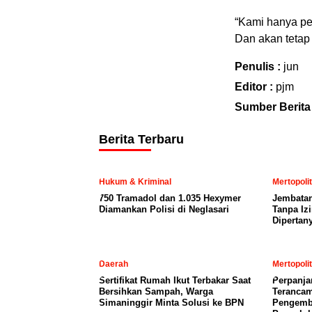
“Kami hanya pek
Dan akan tetap
Penulis :
jun
Editor :
pjm
Sumber Berita
Berita Terbaru
Hukum & Kriminal
Mertopoli
750 Tramadol dan 1.035 Hexymer
Jembatan
Diamankan Polisi di Neglasari
Tanpa Iz
Dipertan
Daerah
Mertopoli
Sertifikat Rumah Ikut Terbakar Saat
Perpanja
Bersihkan Sampah, Warga
Terancam
Simaninggir Minta Solusi ke BPN
Pengemb