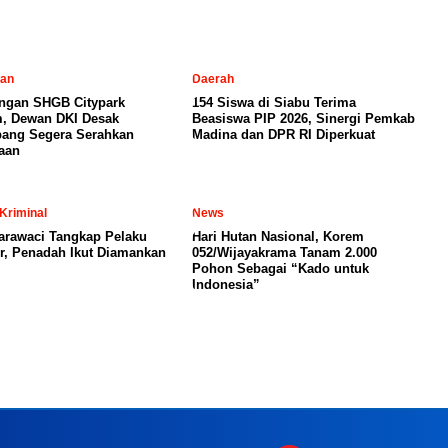
tan
Daerah
ngan SHGB Citypark
154 Siswa di Siabu Terima
, Dewan DKI Desak
Beasiswa PIP 2026, Sinergi Pemkab
ang Segera Serahkan
Madina dan DPR RI Diperkuat
aan
Kriminal
News
arawaci Tangkap Pelaku
Hari Hutan Nasional, Korem
, Penadah Ikut Diamankan
052/Wijayakrama Tanam 2.000
Pohon Sebagai “Kado untuk
Indonesia”