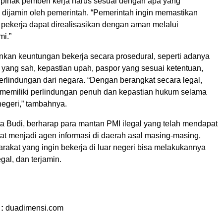
n pihak pemberi kerja harus sesuai dengan apa yang
 dijamin oleh pemerintah. “Pemerintah ingin memastikan
pekerja dapat direalisasikan dengan aman melalui
i.”
an keuntungan bekerja secara prosedural, seperti adanya
a yang sah, kepastian upah, paspor yang sesuai ketentuan,
erlindungan dari negara. “Dengan berangkat secara legal,
 memiliki perlindungan penuh dan kepastian hukum selama
 negeri,” tambahnya.
ta Budi, berharap para mantan PMI ilegal yang telah mendapat
t menjadi agen informasi di daerah asal masing-masing,
rakat yang ingin bekerja di luar negeri bisa melakukannya
gal, dan terjamin.
 :
duadimensi.com