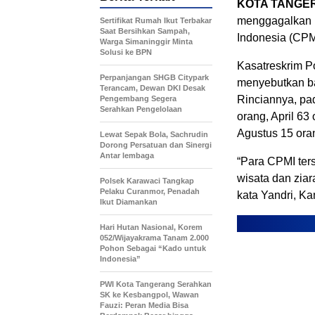
KOTA TANGE
menggagalkan 
Sertifikat Rumah Ikut Terbakar
Saat Bersihkan Sampah,
Indonesia (CPM
Warga Simaninggir Minta
Solusi ke BPN
Kasatreskrim P
Perpanjangan SHGB Citypark
menyebutkan ba
Terancam, Dewan DKI Desak
Rinciannya, pad
Pengembang Segera
Serahkan Pengelolaan
orang, April 63
Agustus 15 ora
Lewat Sepak Bola, Sachrudin
Dorong Persatuan dan Sinergi
Antar lembaga
“Para CPMI ter
wisata dan ziar
Polsek Karawaci Tangkap
Pelaku Curanmor, Penadah
kata Yandri, Ka
Ikut Diamankan
Hari Hutan Nasional, Korem
052/Wijayakrama Tanam 2.000
Pohon Sebagai “Kado untuk
Indonesia”
PWI Kota Tangerang Serahkan
SK ke Kesbangpol, Wawan
Fauzi: Peran Media Bisa