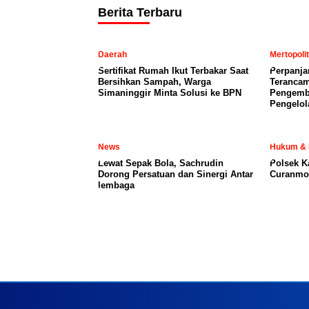
Berita Terbaru
Daerah
Mertopoli
Sertifikat Rumah Ikut Terbakar Saat
Perpanja
Bersihkan Sampah, Warga
Terancam
Simaninggir Minta Solusi ke BPN
Pengemb
Pengelol
News
Hukum & 
Lewat Sepak Bola, Sachrudin
Polsek K
Dorong Persatuan dan Sinergi Antar
Curanmor
lembaga