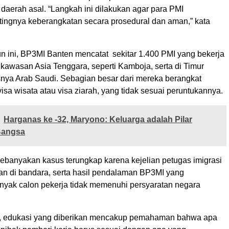
daerah asal. “Langkah ini dilakukan agar para PMI
ngnya keberangkatan secara prosedural dan aman,” kata
n ini, BP3MI Banten mencatat sekitar 1.400 PMI yang bekerja
i kawasan Asia Tenggara, seperti Kamboja, serta di Timur
nya Arab Saudi. Sebagian besar dari mereka berangkat
a wisata atau visa ziarah, yang tidak sesuai peruntukannya.
Harganas ke -32, Maryono: Keluarga adalah Pilar
Bangsa
kebanyakan kasus terungkap karena kejelian petugas imigrasi
an di bandara, serta hasil pendalaman BP3MI yang
ak calon pekerja tidak memenuhi persyaratan negara
, edukasi yang diberikan mencakup pemahaman bahwa apa