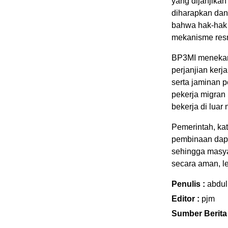
yang dijanjika
diharapkan dan
bahwa hak-hak 
mekanisme resm
BP3MI menekank
perjanjian kerj
serta jaminan p
pekerja migran
bekerja di luar
Pemerintah, ka
pembinaan dapa
sehingga masya
secara aman, le
Penulis :
abdul
Editor :
pjm
Sumber Berita