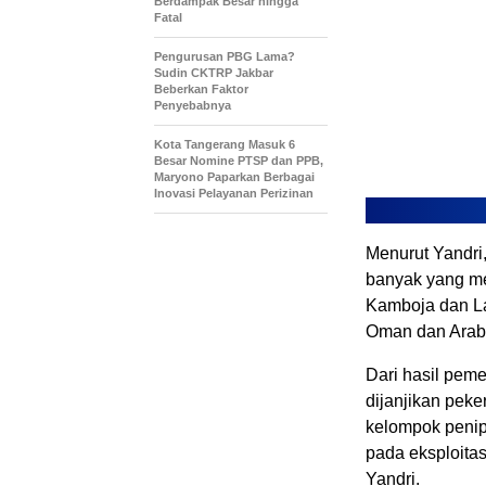
Berdampak Besar hingga
Fatal
Pengurusan PBG Lama?
Sudin CKTRP Jakbar
Beberkan Faktor
Penyebabnya
Kota Tangerang Masuk 6
Besar Nomine PTSP dan PPB,
Maryono Paparkan Berbagai
Inovasi Pelayanan Perizinan
Menurut Yandri,
banyak yang me
Kamboja dan La
Oman dan Arab 
Dari hasil pem
dijanjikan peke
kelompok penip
pada eksploitas
Yandri.