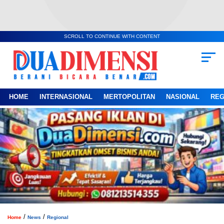
SCROLL TO CONTINUE WITH CONTENT
HOME
INTERNASIONAL
MERTOPOLITAN
NASIONAL
REG
/
/
Home
News
Regional