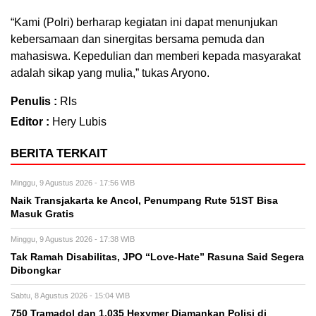
“Kami (Polri) berharap kegiatan ini dapat menunjukan
kebersamaan dan sinergitas bersama pemuda dan
mahasiswa. Kepedulian dan memberi kepada masyarakat
adalah sikap yang mulia,” tukas Aryono.
Penulis :
Rls
Editor :
Hery Lubis
BERITA TERKAIT
Minggu, 9 Agustus 2026 - 17:56 WIB
Naik Transjakarta ke Ancol, Penumpang Rute 51ST Bisa
Masuk Gratis
Minggu, 9 Agustus 2026 - 17:38 WIB
Tak Ramah Disabilitas, JPO “Love-Hate” Rasuna Said Segera
Dibongkar
Sabtu, 8 Agustus 2026 - 15:04 WIB
750 Tramadol dan 1.035 Hexymer Diamankan Polisi di