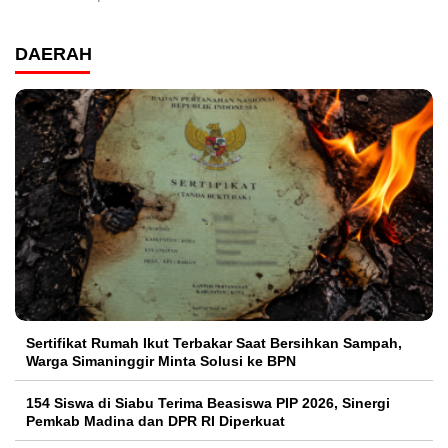
DAERAH
Sertifikat Rumah Ikut Terbakar Saat Bersihkan Sampah,
Warga Simaninggir Minta Solusi ke BPN
154 Siswa di Siabu Terima Beasiswa PIP 2026, Sinergi
Pemkab Madina dan DPR RI Diperkuat