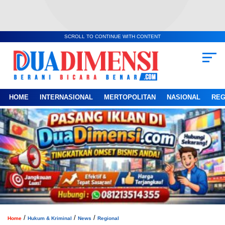
SCROLL TO CONTINUE WITH CONTENT
HOME
INTERNASIONAL
MERTOPOLITAN
NASIONAL
REG
/
/
/
Home
Hukum & Kriminal
News
Regional