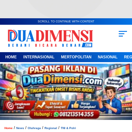
SCROLL TO CONTINUE WITH CONTENT
HOME
INTERNASIONAL
MERTOPOLITAN
NASIONAL
REG
/
/
/
/
Home
News
Olahraga
Regional
TNI & Polri