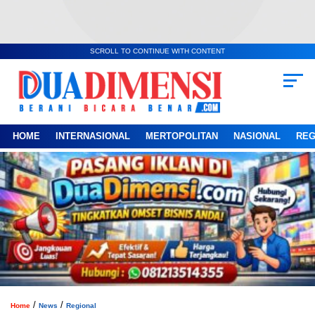
SCROLL TO CONTINUE WITH CONTENT
HOME
INTERNASIONAL
MERTOPOLITAN
NASIONAL
REG
/
/
Home
News
Regional