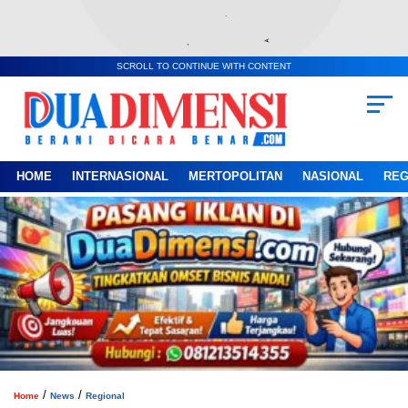
SCROLL TO CONTINUE WITH CONTENT
HOME
INTERNASIONAL
MERTOPOLITAN
NASIONAL
REG
/
/
Home
News
Regional