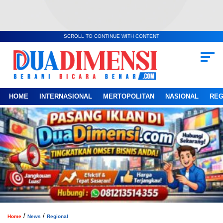
SCROLL TO CONTINUE WITH CONTENT
HOME
INTERNASIONAL
MERTOPOLITAN
NASIONAL
REG
/
/
Home
News
Regional