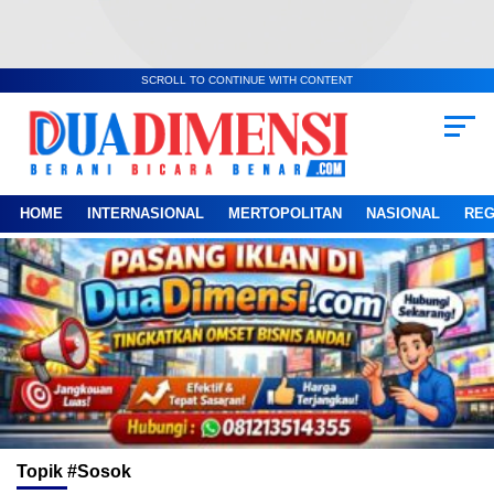
SCROLL TO CONTINUE WITH CONTENT
HOME
INTERNASIONAL
MERTOPOLITAN
NASIONAL
REG
Topik
#sosok