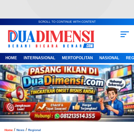
SCROLL TO CONTINUE WITH CONTENT
HOME
INTERNASIONAL
MERTOPOLITAN
NASIONAL
REG
/
/
Home
News
Regional