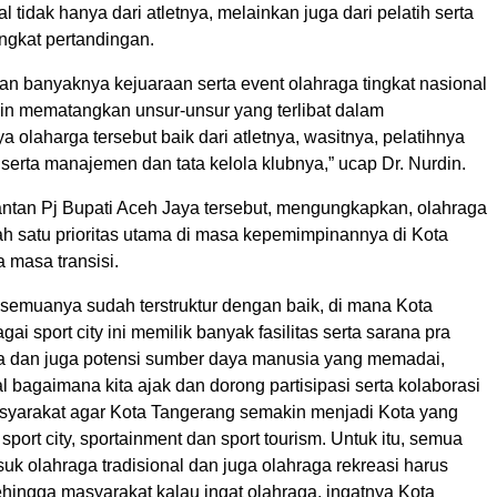
l tidak hanya dari atletnya, melainkan juga dari pelatih serta
angkat pertandingan.
an banyaknya kejuaraan serta event olahraga tingkat nasional
kin mematangkan unsur-unsur yang terlibat dalam
a olaharga tersebut baik dari atletnya, wasitnya, pelatihnya
l serta manajemen dan tata kelola klubnya,” ucap Dr. Nurdin.
Mantan Pj Bupati Aceh Jaya tersebut, mengungkapkan, olahraga
h satu prioritas utama di masa kepemimpinannya di Kota
 masa transisi.
 semuanya sudah terstruktur dengan baik, di mana Kota
ai sport city ini memilik banyak fasilitas serta sarana pra
a dan juga potensi sumber daya manusia yang memadai,
l bagaimana kita ajak dan dorong partisipasi serta kolaborasi
asyarakat agar Kota Tangerang semakin menjadi Kota yang
 sport city, sportainment dan sport tourism. Untuk itu, semua
uk olahraga tradisional dan juga olahraga rekreasi harus
ehingga masyarakat kalau ingat olahraga, ingatnya Kota