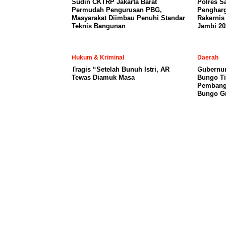
Sudin CKTRP Jakarta Barat
Polres S
Permudah Pengurusan PBG,
Penghar
Masyarakat Diimbau Penuhi Standar
Rakernis
Teknis Bangunan
Jambi 20
Hukum & Kriminal
Daerah
Tragis “Setelah Bunuh Istri, AR
​Gubernur
Tewas Diamuk Masa
Bungo Ti
Pembangu
Bungo Gr