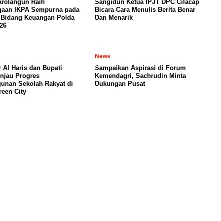
arolangun Raih
Sangidun Ketua IPJT DPC Cilacap
gaan IKPA Sempurna pada
Bicara Cara Menulis Berita Benar
 Bidang Keuangan Polda
Dan Menarik
26
News
 Al Haris dan Bupati
Sampaikan Aspirasi di Forum
njau Progres
Kemendagri, Sachrudin Minta
nan Sekolah Rakyat di
Dukungan Pusat
een City