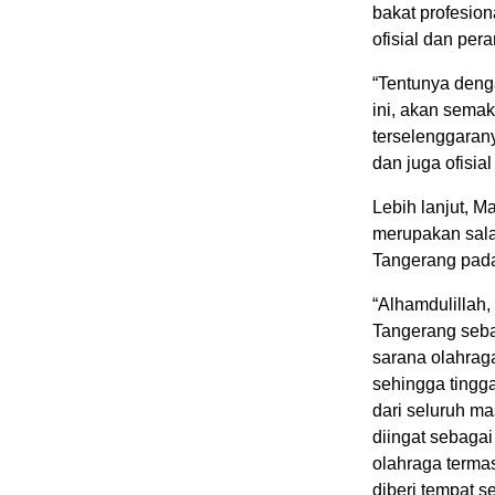
bakat profesiona
ofisial dan per
“Tentunya deng
ini, akan sema
terselenggarany
dan juga ofisia
Lebih lanjut, 
merupakan sala
Tangerang pada
“Alhamdulillah,
Tangerang sebag
sarana olahrag
sehingga tingga
dari seluruh m
diingat sebagai
olahraga termas
diberi tempat s