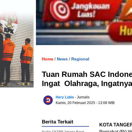
Home
News
Regional
/
/
Tuan Rumah SAC Indonesia
Ingat Olahraga, Ingatny
Hery Lubis
- Jurnalis
Kamis, 20 Februari 2025
- 13:08 WIB
Berita Terkait
KOTA TANGE
Penjabat (Pj) W
Sudin CKTRP Jakarta Barat