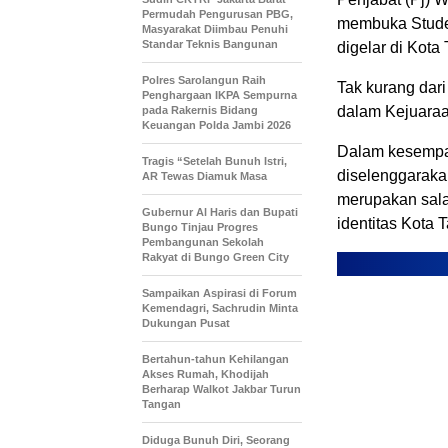
Permudah Pengurusan PBG,
membuka Studen
Masyarakat Diimbau Penuhi
Standar Teknis Bangunan
digelar di Kota
Polres Sarolangun Raih
Tak kurang dari
Penghargaan IKPA Sempurna
dalam Kejuaraan
pada Rakernis Bidang
Keuangan Polda Jambi 2026
Dalam kesempat
Tragis “Setelah Bunuh Istri,
diselenggarakan
AR Tewas Diamuk Masa
merupakan sala
​Gubernur Al Haris dan Bupati
identitas Kota 
Bungo Tinjau Progres
Pembangunan Sekolah
Rakyat di Bungo Green City
Sampaikan Aspirasi di Forum
Kemendagri, Sachrudin Minta
Dukungan Pusat
Bertahun-tahun Kehilangan
Akses Rumah, Khodijah
Berharap Walkot Jakbar Turun
Tangan
Diduga Bunuh Diri, Seorang