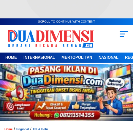
SCROLL TO CONTINUE WITH CONTENT
HOME
INTERNASIONAL
MERTOPOLITAN
NASIONAL
REG
/
/
Home
Regional
TNI & Polri