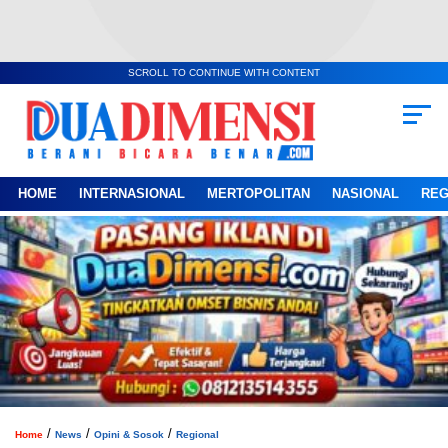
SCROLL TO CONTINUE WITH CONTENT
HOME
INTERNASIONAL
MERTOPOLITAN
NASIONAL
REG
/
/
/
Home
News
Opini & Sosok
Regional